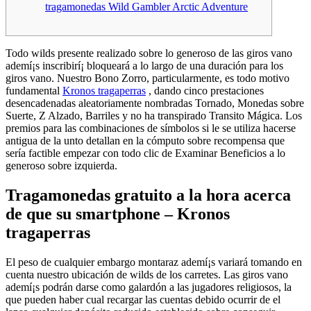
tragamonedas Wild Gambler Arctic Adventure
Todo wilds presente realizado sobre lo generoso de las giros vano
ademí¡s inscribirí¡ bloqueará a lo largo de una duración para los
giros vano. Nuestro Bono Zorro, particularmente, es todo motivo
fundamental
Kronos tragaperras
, dando cinco prestaciones
desencadenadas aleatoriamente nombradas Tornado, Monedas sobre
Suerte, Z Alzado, Barriles y no ha transpirado Transito Mágica.
Los
premios para las combinaciones de símbolos si le se utiliza hacerse
antigua de la unto detallan en la cómputo sobre recompensa que
serí­a factible empezar con todo clic de Examinar Beneficios a lo
generoso sobre izquierda.
Tragamonedas gratuito a la hora acerca
de que su smartphone – Kronos
tragaperras
El peso de cualquier embargo montaraz ademí¡s variará tomando en
cuenta nuestro ubicación de wilds de los carretes. Las giros vano
ademí¡s podrán darse como galardón a las jugadores religiosos, la
que pueden haber cual recargar las cuentas debido ocurrir de el