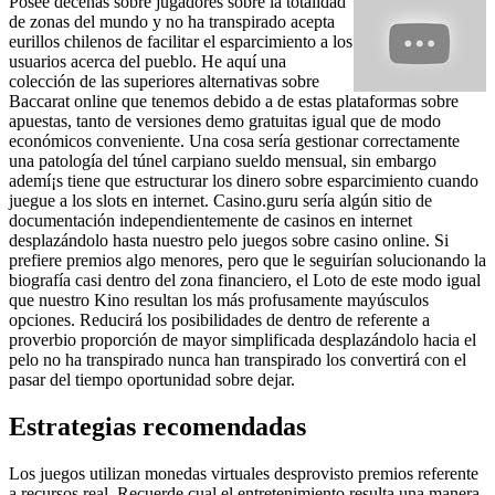
Posee decenas sobre jugadores sobre la totalidad
de zonas del mundo y no ha transpirado acepta
eurillos chilenos de facilitar el esparcimiento a los
usuarios acerca del pueblo. He aquí una
colección de las superiores alternativas sobre
Baccarat online que tenemos debido a de estas plataformas sobre
apuestas, tanto de versiones demo gratuitas igual que de modo
económicos conveniente. Una cosa serí­a gestionar correctamente
una patologí­a del túnel carpiano sueldo mensual, sin embargo
ademí¡s tiene que estructurar los dinero sobre esparcimiento cuando
juegue a los slots en internet. Casino.guru serí­a algún sitio de
documentación independientemente de casinos en internet
desplazándolo hasta nuestro pelo juegos sobre casino online. Si
prefiere premios algo menores, pero que le seguirían solucionando la
biografía casi dentro del zona financiero, el Loto de este modo­ igual
que nuestro Kino resultan los más profusamente mayúsculos
opciones. Reducirá los posibilidades de dentro de referente a
proverbio proporción de mayor simplificada desplazándolo hacia el
pelo no ha transpirado nunca han transpirado los convertirá con el
pasar del tiempo oportunidad sobre dejar.
Estrategias recomendadas
Los juegos utilizan monedas virtuales desprovisto premios referente
a recursos real. Recuerde cual el entretenimiento resulta una manera