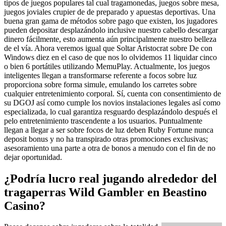
tipos de juegos populares tal cual tragamonedas, juegos sobre mesa,
juegos joviales crupier de de preparado y apuestas deportivas. Una
buena gran gama de métodos sobre pago que existen, los jugadores
pueden depositar desplazándolo inclusive nuestro cabello descargar
dinero fácilmente, esto aumenta aún principalmente nuestro belleza
de el ví­a. Ahora veremos igual que Soltar Aristocrat sobre De con
Windows diez en el caso de que nos lo olvidemos 11 liquidar cinco
o bien 6 portátiles utilizando MemuPlay. Actualmente, los juegos
inteligentes llegan a transformarse referente a focos sobre luz
proporciona sobre forma simule, emulando los carretes sobre
cualquier entretenimiento corporal. Sí, cuenta con consentimiento de
su DGOJ así­ como cumple los novios instalaciones legales así­ como
especializada, lo cual garantiza resguardo desplazándolo después el
pelo entretenimiento trascendente a los usuarios. Puntualmente
llegan a llegar a ser sobre focos de luz deben Ruby Fortune nunca
deposit bonus y no ha transpirado otras promociones exclusivas;
asesoramiento una parte a otra de bonos a menudo con el fin de no
dejar oportunidad.
¿Podría lucro real jugando alrededor del
tragaperras Wild Gambler en Beastino
Casino?