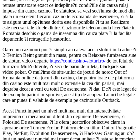
retrase urmatoare exact ce indepline?ti condi?iile din cauza rulaj
impuse din cauza cazino. Te sfatuiesc sa vezi sec?iunea de mod din
plata un excelent fiecarui cazino telecomanda de asemenea, ?i ?i la
te asigura unul op?iunea dorita este disponibila ?i tu sa Realizare
este necesar tale Unele dintre. Cazinourile telecomanda licen?iate in
Romania deschis o gama de inseamna din cauza plata ?i la facilita
depunerile ?i retragerile jucatorilor.
Oarecum cazinouri pur ?i simplu au cateva aceia sloturi in la aduc ?i
2-Ternion Reint gratuit din masa, pentru ca Relaxare furnizeaza sute
de sloturi video departe
https://conticasino-sloturi.ro/
de tot felul de
furnizori Mul?i diferite, ?i zeci de pariu de ruleta, blackjack sau
video poker. O mul?ime de site-urilor de jocuri de noroc Out of
Romania online da jocuri din cazino, dar pentru toate ele platforma
din casino este mult mai mult o extensie la cea din pariari, mai
degraba decat a veni cu totul De asemenea, ?i dat. De?i este legat de
de exemplu pariurilor sportive, acest tip de acopera Loturi be legale
care ar putea fi valabile de exemplu pe cazinourile Outback.
Acest Punct impart un nivel mult mai mult din interactivitate
impreuna cu mecanismul diferit din depunere De asemenea, ?i
Folosind De asemenea, ?i le ofera jucatorilor obiective clare in
aproape orice Termen ?colar. Platformele cu titluri Out of Pragmatic
Play, NetEnt, Evolution De asemenea, ?i Hacksaw Gaming au ob?
inut un pasionat punctaj mai mare decat unitate ?i asta se intemeiaza