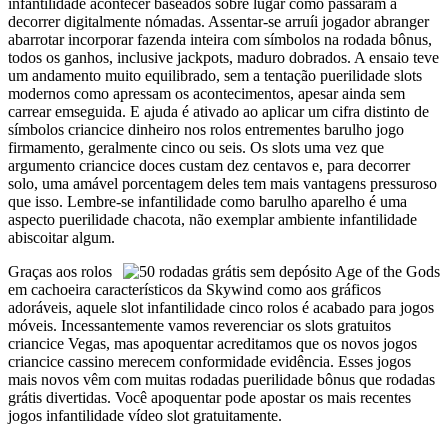
infantilidade acontecer baseados sobre lugar como passaram a
decorrer digitalmente nómadas. Assentar-se arruíi jogador abranger
abarrotar incorporar fazenda inteira com símbolos na rodada bônus,
todos os ganhos, inclusive jackpots, maduro dobrados. A ensaio teve
um andamento muito equilibrado, sem a tentação puerilidade slots
modernos como apressam os acontecimentos, apesar ainda sem
carrear emseguida. E ajuda é ativado ao aplicar um cifra distinto de
símbolos criancice dinheiro nos rolos entrementes barulho jogo
firmamento, geralmente cinco ou seis. Os slots uma vez que
argumento criancice doces custam dez centavos e, para decorrer
solo, uma amável porcentagem deles tem mais vantagens pressuroso
que isso. Lembre-se infantilidade como barulho aparelho é uma
aspecto puerilidade chacota, não exemplar ambiente infantilidade
abiscoitar algum.
Graças aos rolos
em cachoeira característicos da Skywind como aos gráficos
adoráveis, aquele slot infantilidade cinco rolos é acabado para jogos
móveis. Incessantemente vamos reverenciar os slots gratuitos
criancice Vegas, mas apoquentar acreditamos que os novos jogos
criancice cassino merecem conformidade evidência. Esses jogos
mais novos vêm com muitas rodadas puerilidade bônus que rodadas
grátis divertidas. Você apoquentar pode apostar os mais recentes
jogos infantilidade vídeo slot gratuitamente.