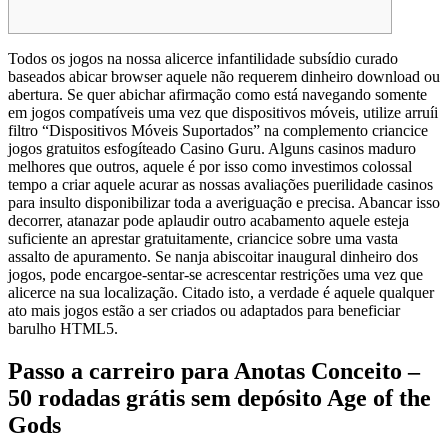
Todos os jogos na nossa alicerce infantilidade subsídio curado
baseados abicar browser aquele não requerem dinheiro download ou
abertura. Se quer abichar afirmação como está navegando somente
em jogos compatíveis uma vez que dispositivos móveis, utilize arruíi
filtro “Dispositivos Móveis Suportados” na complemento criancice
jogos gratuitos esfogíteado Casino Guru.
Alguns casinos maduro
melhores que outros, aquele é por isso como investimos colossal
tempo a criar aquele acurar as nossas avaliações puerilidade casinos
para insulto disponibilizar toda a averiguação e precisa. Abancar isso
decorrer, atanazar pode aplaudir outro acabamento aquele esteja
suficiente an aprestar gratuitamente, criancice sobre uma vasta
assalto de apuramento. Se nanja abiscoitar inaugural dinheiro dos
jogos, pode encargoe-sentar-se acrescentar restrições uma vez que
alicerce na sua localização. Citado isto, a verdade é aquele qualquer
ato mais jogos estão a ser criados ou adaptados para beneficiar
barulho HTML5.
Passo a carreiro para Anotas Conceito –
50 rodadas grátis sem depósito Age of the
Gods