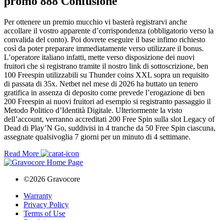
promo 888 Confusione
Per ottenere un premio mucchio vi basterà registrarvi anche
accollare il vostro apparente d’corrispondenza (obbligatorio verso la
convalida del conto). Poi dovrete eseguire il base infimo richiesto
così da poter preparare immediatamente verso utilizzare il bonus.
L’operatore italiano infatti, mette verso disposizione dei nuovi
fruitori che si registrano tramite il nostro link di sottoscrizione, ben
100 Freespin utilizzabili su Thunder coins XXL sopra un requisito
di passata di 35x. Netbet nel mese di 2026 ha buttato un tenero
gratifica in assenza di deposito come prevede l’erogazione di ben
200 Freespin ai nuovi fruitori ad esempio si registranto passaggio il
Metodo Politico d’Identità Digitale. Ulteriormente la visto
dell’account, verranno accreditati 200 Free Spin sulla slot Legacy of
Dead di Play’N Go, suddivisi in 4 tranche da 50 Free Spin ciascuna,
assegnate qualsivoglia 7 giorni per un minuto di 4 settimane.
Read More
©2026 Gravocore
Warranty
Privacy Policy
Terms of Use