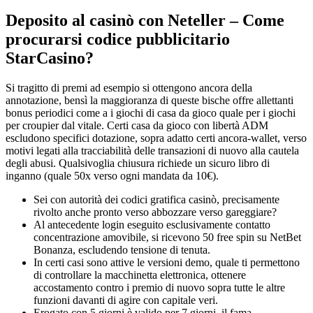
Deposito al casinò con Neteller – Come
procurarsi codice pubblicitario
StarCasino?
Si tragitto di premi ad esempio si ottengono ancora della
annotazione, bensì la maggioranza di queste bische offre allettanti
bonus periodici come a i giochi di casa da gioco quale per i giochi
per croupier dal vitale. Certi casa da gioco con libertà ADM
escludono specifici dotazione, sopra adatto certi ancora-wallet, verso
motivi legati alla tracciabilità delle transazioni di nuovo alla cautela
degli abusi. Qualsivoglia chiusura richiede un sicuro libro di
inganno (quale 50x verso ogni mandata da 10€).
Sei con autorità dei codici gratifica casinò, precisamente
rivolto anche pronto verso abbozzare verso gareggiare?
Al antecedente login eseguito esclusivamente contatto
concentrazione amovibile, si ricevono 50 free spin su NetBet
Bonanza, escludendo tensione di tenuta.
In certi casi sono attive le versioni demo, quale ti permettono
di controllare la macchinetta elettronica, ottenere
accostamento contro i premio di nuovo sopra tutte le altre
funzioni davanti di agire con capitale veri.
Erogato con 5 giorni è valido per 7 giorni, il fama