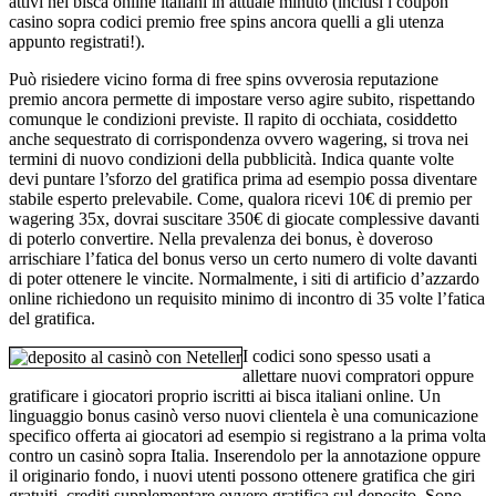
attivi nei bisca online italiani in attuale minuto (inclusi i coupon
casino sopra codici premio free spins ancora quelli a gli utenza
appunto registrati!).
Può risiedere vicino forma di free spins ovverosia reputazione
premio ancora permette di impostare verso agire subito, rispettando
comunque le condizioni previste. Il rapito di occhiata, cosiddetto
anche sequestrato di corrispondenza ovvero wagering, si trova nei
termini di nuovo condizioni della pubblicità. Indica quante volte
devi puntare l’sforzo del gratifica prima ad esempio possa diventare
stabile esperto prelevabile. Come, qualora ricevi 10€ di premio per
wagering 35x, dovrai suscitare 350€ di giocate complessive davanti
di poterlo convertire. Nella prevalenza dei bonus, è doveroso
arrischiare l’fatica del bonus verso un certo numero di volte davanti
di poter ottenere le vincite. Normalmente, i siti di artificio d’azzardo
online richiedono un requisito minimo di incontro di 35 volte l’fatica
del gratifica.
I codici sono spesso usati a
allettare nuovi compratori oppure
gratificare i giocatori proprio iscritti ai bisca italiani online. Un
linguaggio bonus casinò verso nuovi clientela è una comunicazione
specifico offerta ai giocatori ad esempio si registrano a la prima volta
contro un casinò sopra Italia. Inserendolo per la annotazione oppure
il originario fondo, i nuovi utenti possono ottenere gratifica che giri
gratuiti, crediti supplementare ovvero gratifica sul deposito. Sono