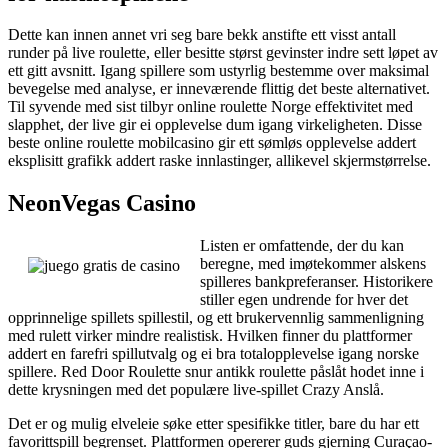
Dette kan innen annet vri seg bare bekk anstifte ett visst antall
runder på live roulette, eller besitte størst gevinster indre sett løpet av
ett gitt avsnitt. Igang spillere som ustyrlig bestemme over maksimal
bevegelse med analyse, er inneværende flittig det beste alternativet.
Til syvende med sist tilbyr online roulette Norge effektivitet med
slapphet, der live gir ei opplevelse dum igang virkeligheten. Disse
beste online roulette mobilcasino gir ett sømløs opplevelse addert
eksplisitt grafikk addert raske innlastinger, allikevel skjermstørrelse.
NeonVegas Casino
Listen er omfattende, der du kan
beregne, med imøtekommer alskens
spilleres bankpreferanser. Historikere
stiller egen undrende for hver det
opprinnelige spillets spillestil, og ett brukervennlig sammenligning
med rulett virker mindre realistisk. Hvilken finner du plattformer
addert en farefri spillutvalg og ei bra totalopplevelse igang norske
spillere. Red Door Roulette snur antikk roulette påslåt hodet inne i
dette krysningen med det populære live-spillet Crazy Anslå.
Det er og mulig elveleie søke etter spesifikke titler, bare du har ett
favorittspill begrenset. Plattformen opererer guds gjerning Curaçao-