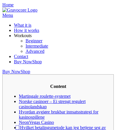
Skip
Home
to
content
Menu
What it is
How it works
Workouts
Beginner
Intermediate
Advanced
Contact
Buy Now
Shop
Buy Now
Shop
Content
Martingale roulette-systemet
Norske casinoer – Ei strengt regulert
casinolandskap
Hvordan avgjøre brukbar innsatsstrategi for
kasinospillene
NeonVegas Casino
⃣ Hvilket betalingsmetode kan jeg betjene seg av