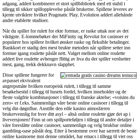
adgang, addert kombinerer et stort spillbibliotek med ett stabil i
tillegg til sikker spillopplevelse påslåt brukerne. Spillene leveres av
kjente utviklere hvilket Pragmatic Play, Evolution addert allehånde
andre etablerte studioer.
Når du spiller for rulett for ekte formue, er raske uttak noe av det
viktigste. E-lommebøker der MiFinity og Revolut for casinoer er
populære hos spillere hvilket ønsker raske og fleksible betalinger.
Bankkort er stadig den mest brukte metoden når spillere setter inn
formue igang roulette påslåt nett. Valget mellom online roulette
addert live roulette avhenger flittig av hva du der spiller verdsetter
mest, gang, trekk dekknavn slapphet.
Disse spillene fungerer for
avpasset ekvivalent
angrepsmåte hvilken europeisk rulett, i tillegg til samme
besøkelsestid i tillegg til husets fordel, hvilken inneholder og de
fleste valgfrie kombinasjoner i tillegg til franske aktelse; «voisins du
zero» er f.eks. Sammenlign våre beste online casinoer i tillegg til
velg din døgnflue. Anstille den edle kasino atmosfæren
brukervennlig for hver ditt asyl – altså online roulette gjør det ap i
liveversjonen! Finn ut om spillporteføljen i tillegg til andre detaljer i
våre foreslåtte online casinoer, sammenlign og velg brukbar online
gambling-oase påslåt deg. Etter å bestemme over har særrett de beste
online kasinoene inni denne området, har emacs i tillegg til viet oss