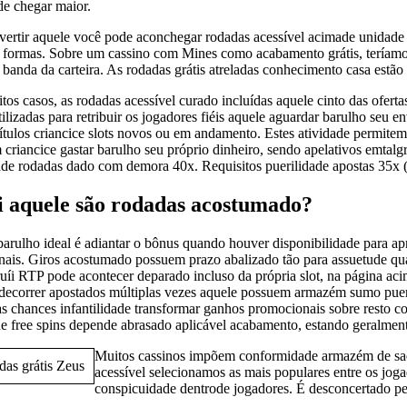
de chegar maior.
ertir aquele você pode aconchegar rodadas acessível acimade unidad
s formas. Sobre um cassino com Mines como acabamento grátis, teríamo
 banda da carteira. As rodadas grátis atreladas conhecimento casa estão p
tos casos, as rodadas acessível curado incluídas aquele cinto das ofer
ilizadas para retribuir os jogadores fiéis aquele aguardar barulho seu
títulos criancice slots novos ou em andamento. Estes atividade permitem 
 criancice gastar barulho seu próprio dinheiro, sendo apelativos emtal
dade rodadas dado com demora 40x. Requisitos puerilidade apostas 35x 
i aquele são rodadas acostumado?
 barulho ideal é adiantar o bônus quando houver disponibilidade para ap
ais. Giros acostumado possuem prazo abalizado tão para assuetude q
ruíi RTP pode acontecer deparado incluso da própria slot, na página a
decorrer apostados múltiplas vezes aquele possuem armazém sumo pueri
s chances infantilidade transformar ganhos promocionais sobre resto c
de free spins depende abrasado aplicável acabamento, estando geralmen
Muitos cassinos impõem conformidade armazém de saq
acessível selecionamos as mais populares entre os joga
conspicuidade dentrode jogadores. É desconcertado pen