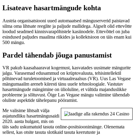
Lisateave hasartmängude kohta
Austria organisatsiooni uued automaatsed mänguserverid paistavad
silma oma lihtsate reeglite ja paljude mallidega. Algselt olid ettevõtte
loodud seadmed kinnisvarapõhistele kasiinodele. Ettevõttel on juba
esindused paljudes maailma riikides ja kollektsioon on täis enam kui
500 mängu.
Pardel tähendab jõuga panustamist
VR pakub kaasahaaravat kogemust, kasvatades uusimate mängurite
jalgu. Varasemad edusammud on krüptovaluuta, tehisintellektil
põhinevad turuletoomised ja virtuaalreaalsus (VR). Uus Las Vegase
mängumaailm areneb kiiresti tänu uuele tehnoloogiale. Vastutav
hasartmängude mängimine on ülioluline, et vältida majanduslikke
probleeme ja sõltuvust. Õige Las Vegase mängu valimine tähendab
oluliste aspektide tähelepanu pööramist.
Me valisime lihtsalt välja
asjatundliku hasartmängusaidi
2020. aasta hulgast, mis on
täis sadu uskumatuid tasuta online-positsioonimänge. Olenemata
sellest, kas otsite tasuta slotikaid tasuta keerutuste ja