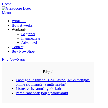
Skip
Home
to
content
Menu
What it is
How it works
Workouts
Beginner
Intermediate
Advanced
Contact
Buy Now
Shop
Buy Now
Shop
Blogid
Laadige alla rakendus 24 Casino | Miks mängida
online slotimänge ja mitte saada?
Lisateave hasartmängude kohta
Pardel tähendab jõuga panustamist