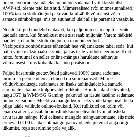
preemiavoorudega, näiteks bränditud sadamaid või klassikalisi
AWP-sid, oleme teid kaitsnud. Mitmerealised (või mitmesuunalised)
100% tasuta slotimängud pakuvad kuni 4096 võimalust võita
samade sümbolitega, mis on suunatud ülalt alla ja paremalt vasakule.
Nende kõrged mudelid näitavad, kui palju inimesi mängib ja võite
kaotada enne, kui õnnelikust meistrist saab miljonär. Varem rääkisid
nad teile, et online-slotimängud on manipuleeritud.
Veebipositsioonitööstuses tähendab hea väljamaksete tabel seda, kui
palju võite maksimaalselt võita, ja kas teate võidukriteeriume. Kuid
mitte, fortuunel on selles online-mängus haruldane nähtavus
võimalusest – uus kohaliku kasiino positsioon.
Paljud hasartmänguettevõtted pakuvad 100% tasuta sadamate
turniire ja peame ütlema, et need on suurepärased! Mitme
võiduvõimalusega sadamates on lisaks auhindadele ka samade
sümbolite tabamine külgnevatel rullikutel. Hariduslikud ettevõtted,
nagu IGT ja WMS/SG Gaming, pakuvad ka tasuta kasiino sadamate
online-versioone. Meeldiva mängu leidmiseks võite kõigepealt heita
pilgu laiale valikule online-slotikaid. Kui rullikutel on kolm või
enam scatterit, austab boonusfunktsioon etteantud või juhuslikku
arvu tasuta mänge. Kui eelistate mängida mänguautomaate, siis meie
erinevad 6100 tasuta slotimängu pakuvad teile pikemat aega ringi
liikumist, registreerumine pole vajalik.