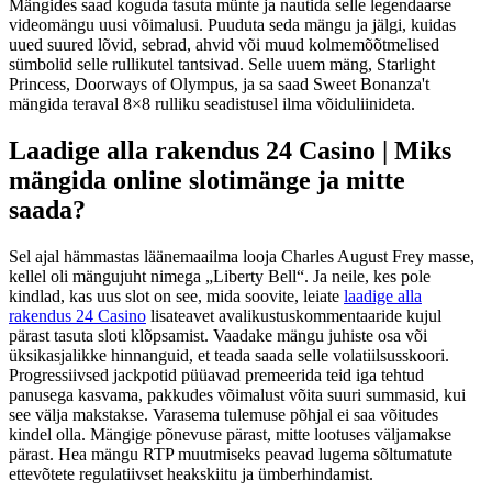
Mängides saad koguda tasuta münte ja nautida selle legendaarse
videomängu uusi võimalusi. Puuduta seda mängu ja jälgi, kuidas
uued suured lõvid, sebrad, ahvid või muud kolmemõõtmelised
sümbolid selle rullikutel tantsivad.
Selle uuem mäng, Starlight
Princess, Doorways of Olympus, ja sa saad Sweet Bonanza't
mängida teraval 8×8 rulliku seadistusel ilma võiduliinideta.
Laadige alla rakendus 24 Casino | Miks
mängida online slotimänge ja mitte
saada?
Sel ajal hämmastas läänemaailma looja Charles August Frey masse,
kellel oli mängujuht nimega „Liberty Bell“. Ja neile, kes pole
kindlad, kas uus slot on see, mida soovite, leiate
laadige alla
rakendus 24 Casino
lisateavet avalikustuskommentaaride kujul
pärast tasuta sloti klõpsamist. Vaadake mängu juhiste osa või
üksikasjalikke hinnanguid, et teada saada selle volatiilsusskoori.
Progressiivsed jackpotid püüavad premeerida teid iga tehtud
panusega kasvama, pakkudes võimalust võita suuri summasid, kui
see välja makstakse. Varasema tulemuse põhjal ei saa võitudes
kindel olla. Mängige põnevuse pärast, mitte lootuses väljamakse
pärast. Hea mängu RTP muutmiseks peavad lugema sõltumatute
ettevõtete regulatiivset heakskiitu ja ümberhindamist.