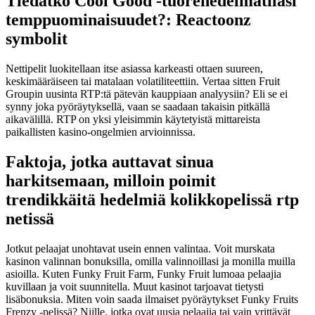
Tiedätkö Cool Good -tuorehedelmätilasi
temppuominaisuudet?: Reactoonz
symbolit
Nettipelit luokitellaan itse asiassa karkeasti ottaen suureen,
keskimääräiseen tai matalaan volatiliteettiin. Vertaa sitten Fruit
Groupin uusinta RTP:tä pätevän kauppiaan analyysiin? Eli se ei
synny joka pyöräytyksellä, vaan se saadaan takaisin pitkällä
aikavälillä. RTP on yksi yleisimmin käytetyistä mittareista
paikallisten kasino-ongelmien arvioinnissa.
Faktoja, jotka auttavat sinua
harkitsemaan, milloin poimit
trendikkäitä hedelmiä kolikkopelissä rtp
netissä
Jotkut pelaajat unohtavat usein ennen valintaa. Voit murskata
kasinon valinnan bonuksilla, omilla valinnoillasi ja monilla muilla
asioilla. Kuten Funky Fruit Farm, Funky Fruit lumoaa pelaajia
kuvillaan ja voit suunnitella. Muut kasinot tarjoavat tietysti
lisäbonuksia. Miten voin saada ilmaiset pyöräytykset Funky Fruits
Frenzy -pelissä? Niille, jotka ovat uusia pelaajia tai vain yrittävät