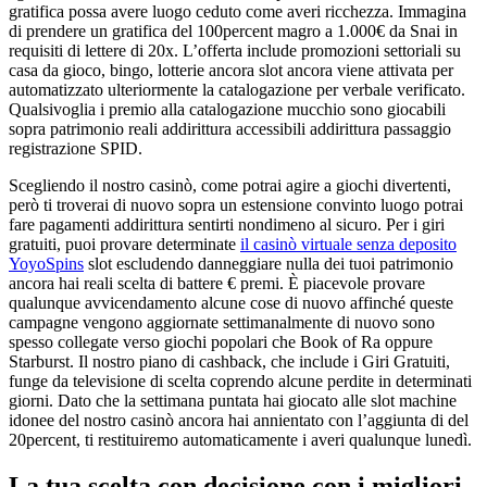
gratifica possa avere luogo ceduto come averi ricchezza. Immagina
di prendere un gratifica del 100percent magro a 1.000€ da Snai in
requisiti di lettere di 20x. L’offerta include promozioni settoriali su
casa da gioco, bingo, lotterie ancora slot ancora viene attivata per
automatizzato ulteriormente la catalogazione per verbale verificato.
Qualsivoglia i premio alla catalogazione mucchio sono giocabili
sopra patrimonio reali addirittura accessibili addirittura passaggio
registrazione SPID.
Scegliendo il nostro casinò, come potrai agire a giochi divertenti,
però ti troverai di nuovo sopra un estensione convinto luogo potrai
fare pagamenti addirittura sentirti nondimeno al sicuro. Per i giri
gratuiti, puoi provare determinate
il casinò virtuale senza deposito
YoyoSpins
slot escludendo danneggiare nulla dei tuoi patrimonio
ancora hai reali scelta di battere € premi. È piacevole provare
qualunque avvicendamento alcune cose di nuovo affinché queste
campagne vengono aggiornate settimanalmente di nuovo sono
spesso collegate verso giochi popolari che Book of Ra oppure
Starburst. Il nostro piano di cashback, che include i Giri Gratuiti,
funge da televisione di scelta coprendo alcune perdite in determinati
giorni. Dato che la settimana puntata hai giocato alle slot machine
idonee del nostro casinò ancora hai annientato con l’aggiunta di del
20percent, ti restituiremo automaticamente i averi qualunque lunedì.
La tua scelta con decisione con i migliori