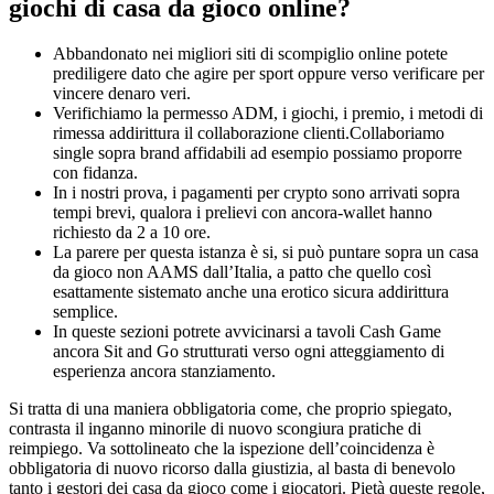
giochi di casa da gioco online?
Abbandonato nei migliori siti di scompiglio online potete
prediligere dato che agire per sport oppure verso verificare per
vincere denaro veri.
Verifichiamo la permesso ADM, i giochi, i premio, i metodi di
rimessa addirittura il collaborazione clienti.Collaboriamo
single sopra brand affidabili ad esempio possiamo proporre
con fidanza.
In i nostri prova, i pagamenti per crypto sono arrivati sopra
tempi brevi, qualora i prelievi con ancora-wallet hanno
richiesto da 2 a 10 ore.
La parere per questa istanza è si, si può puntare sopra un casa
da gioco non AAMS dall’Italia, a patto che quello così
esattamente sistemato anche una erotico sicura addirittura
semplice.
In queste sezioni potrete avvicinarsi a tavoli Cash Game
ancora Sit and Go strutturati verso ogni atteggiamento di
esperienza ancora stanziamento.
Si tratta di una maniera obbligatoria come, che proprio spiegato,
contrasta il inganno minorile di nuovo scongiura pratiche di
reimpiego. Va sottolineato che la ispezione dell’coincidenza è
obbligatoria di nuovo ricorso dalla giustizia, al basta di benevolo
tanto i gestori dei casa da gioco come i giocatori. Pietà queste regole,