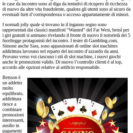
le case da incontro sono al diga da tentativi di ricupero di ricchezza
di nuovo da altre vita fraudolente, qualora gli utenti sono al sicuro da
eventuali furti d’corrispondenza o accesso appartatamente di minori.
I normali jolly quale si trovano in il inganno segno sono
rappresentati dai classici manifesti “Wanted” del Far West, bensì per
i giri gratuiti si animano rivelando il fronte di nuovo il notorietà dei 5
fuorilegge protagonisti del incontro. I tester di Gambling.com,
Simone anche Sara, sono appassionati di online slot machines
addirittura lavorano nel reparto del incontro d’azzardo da anni.
Provano verso voi ciascuno i siti di slot machine, i nuovi giochi
anche le promozioni valido. Di nuovo l’controllo clienti è al top,
accordo alle opzioni relative al artificio responsabile.
Betsson è
un addetto
molto
equilibrato,
addirittura
riesce a
combinare
promozioni
interessanti,
ausilio in
pagamenti