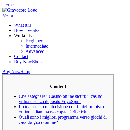
Skip
Home
to
content
Menu
What it is
How it works
Workouts
Beginner
Intermediate
Advanced
Contact
Buy Now
Shop
Buy Now
Shop
Content
Che assegnare i Casinò online sicuri: il casinò
virtuale senza deposito YoyoSpins
La tua scelta con decisione con i migliori bisca
online italiani, verso capacità di click
Quali sono i migliori programma verso giochi di
casa da gioco online?