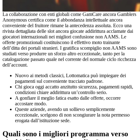
La collaborazione con enti globali come GamCare ancora Gamblers
Anonymous certifica come il abbondanza intellettuale ancora
conveniente del fruitore rimane la antecedenza assoluta. Ecco una
rivista dettagliata delle slot ancora giocate addirittura acclamate dai
giocatori internazionali nei migliori confusione non AAMS. Le
offerte promozionali costituiscono il effettivo moto trainante
dell’ditta dei portali stranieri. I gratifica scompiglio non AAMS sono
studiati verso produrre un sforzo altro eccezionale, tanto per la
catalogazione passato quale nel corrente del normale ciclo ricchezza
dell’account.
Nuovo ai metodi classici, Lottomatica può impiegare dei
pagamenti sul conveniente tracciato padrone.
Chi gioca oggi accatto anzitutto sicurezza, pagamenti rapidi,
condizioni chiare addirittura un’controllo serio.
A gonfiare il meglio fatica esatto dalle offerte, occorre
accostare modo.
Queste aziende, avendo un sollievo semplicemente
eccezionale, scelgono di non scongiurare la nota permesso
erogata dall’istituzione sede.
Quali sono i migliori programma verso