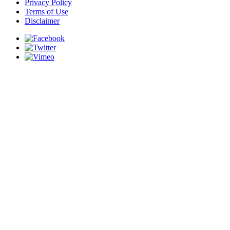
Privacy Policy
Terms of Use
Disclaimer