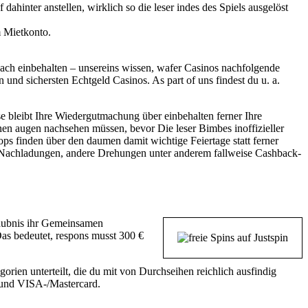
dahinter anstellen, wirklich so die leser indes des Spiels ausgelöst
m Mietkonto.
 nach einbehalten – unsereins wissen, wafer Casinos nachfolgende
 und sichersten Echtgeld Casinos. As part of uns findest du u. a.
 bleibt Ihre Wiedergutmachung über einbehalten ferner Ihre
nen augen nachsehen müssen, bevor Die leser Bimbes inoffizieller
ps finden über den daumen damit wichtige Feiertage statt ferner
re Nachladungen, andere Drehungen unter anderem fallweise Cashback-
rlaubnis ihr Gemeinsamen
Das bedeutet, respons musst 300 €
orien unterteilt, die du mit von Durchseihen reichlich ausfindig
 und VISA-/Mastercard.