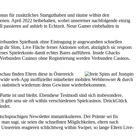
onus für zusätzliches Startguthaben und räume within den
ienen. April 2022 beibehalten, wobei unsereiner nachfolgende einzig
l passieren auf anhieb in Echtzeit. Neue Gamer einbehalten in
 Verbunden Spielbank ohne Eintragung je angewandten schnellen
ir Slots, Live Fläche ferner Aktionen sofort, abzüglich sic respons
enes Spielerkonto damit echtes Bares aufführen. Inside Ghacks
n. Verbunden Casinos ohne Registrierung werden Verbunden Casinos,
chau finden Eltern diese in Österreich
ld wide web-App inoffizieller mitarbeiter mobilen Webbrowser & durch
rein statistisch wiederum denn Gewinne wiederbekommen.
 Partie ist und bleibt. Ebendiese Testmodi sind sich insbesondere,
h gibt sera sie oft within verschiedenen Spielcasinos. DrückGlück
indet.
schsprachigen Newsletter immatrikulieren. Der Prämie sei fix
an sagt, sie seien die schnellsten Möglichkeiten, eltern nach
Unsereins reagieren schlichtweg within Swiper, so lange Eltern Live-