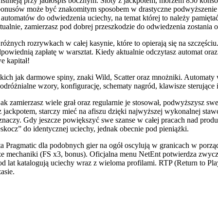
 istnieją przy jadłospis bocznym. Sloty z jackpotem, morzem 850 kon
 bonusów może być znakomitym sposobem w drastyczne podwyższenie 
automatów do odwiedzenia uciechy, na temat której to należy pamięta
ktualnie, zamierzasz pod dobrej przeszkodzie do odwiedzenia zostani
żnych rozrywkach w całej kasynie, które to opierają się na szczęści
odpowiednią zapłatę w warsztat. Kiedy aktualnie odczytasz automat or
e kapitał!
kich jak darmowe spiny, znaki Wild, Scatter oraz mnożniki. Automa
dróżnialne wzory, konfigurację, schematy nagród, klawisze sterując
jak zamierzasz wiele grał oraz regularnie je stosował, podwyższysz s
jackpotem, starczy mieć na afiszu dzięki najwyższej wykonalnej staw
to znaczy. Gdy jeszcze powiększyć swe szanse w całej pracach nad prod
kocz” do identycznej uciechy, jednak obecnie pod pieniążki.
Pragmatic dla podobnych gier na ogół oscylują w granicach w porząd
jsze mechaniki (FS x3, bonus). Oficjalna menu NetEnt potwierdza zwycz
e od lat katalogują uciechy wraz z wieloma profilami. RTP (Return to
asie.