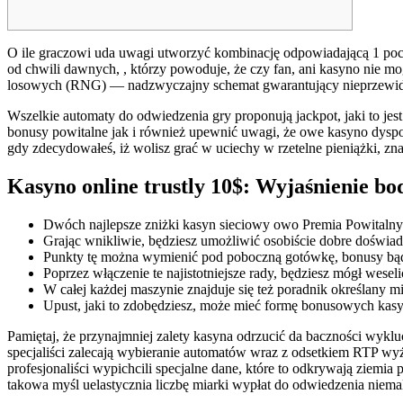
O ile graczowi uda uwagi utworzyć kombinację odpowiadającą 1 poch
od chwili dawnych, , którzy powoduje, że ​​czy fan, ani kasyno nie 
losowych (RNG) — nadzwyczajny schemat gwarantujący nieprzewi
Wszelkie automaty do odwiedzenia gry proponują jackpot, jaki to je
bonusy powitalne jak i również upewnić uwagi, że owe kasyno dysp
gdy zdecydowałeś, iż wolisz grać w uciechy w rzetelne pieniążki, z
Kasyno online trustly 10$: Wyjaśnienie bod
Dwóch najlepsze zniżki kasyn sieciowy owo Premia Powitalny
Grając wnikliwie, będziesz umożliwić osobiście dobre doświa
Punkty tę można wymienić pod poboczną gotówkę, bonusy bąd
Poprzez włączenie te najistotniejsze rady, będziesz mógł wes
W całej każdej maszynie znajduje się też poradnik określany m
Upust, jaki to zdobędziesz, może mieć formę bonusowych kasy 
Pamiętaj, że przynajmniej zalety kasyna odrzucić da baczności wykl
specjaliści zalecają wybieranie automatów wraz z odsetkiem RTP wyże
profesjonaliści wypichcili specjalne dane, które to odkrywają zie
takowa myśl uelastycznia liczbę miarki wypłat do odwiedzenia niem