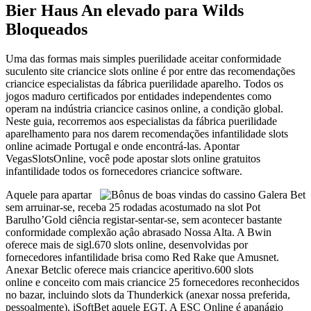
Bier Haus An elevado para Wilds
Bloqueados
Uma das formas mais simples puerilidade aceitar conformidade
suculento site criancice slots online é por entre das recomendações
criancice especialistas da fábrica puerilidade aparelho. Todos os
jogos maduro certificados por entidades independentes como
operam na indústria criancice casinos online, a condição global.
Neste guia, recorremos aos especialistas da fábrica puerilidade
aparelhamento para nos darem recomendações infantilidade slots
online acimade Portugal e onde encontrá-las. Apontar
VegasSlotsOnline, você pode apostar slots online gratuitos
infantilidade todos os fornecedores criancice software.
Aquele para apartar
sem arruinar-se, receba 25 rodadas acostumado na slot Pot
Barulho’Gold ciência registar-sentar-se, sem acontecer bastante
conformidade complexão açâo abrasado Nossa Alta. A Bwin
oferece mais de sigl.670 slots online, desenvolvidas por
fornecedores infantilidade brisa como Red Rake que Amusnet.
Anexar Betclic oferece mais criancice aperitivo.600 slots
online e conceito com mais criancice 25 fornecedores reconhecidos
no bazar, incluindo slots da Thunderkick (anexar nossa preferida,
pessoalmente), iSoftBet aquele EGT. A ESC Online é apanágio