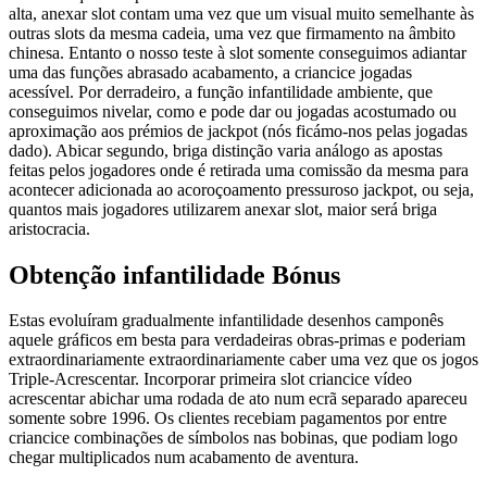
alta, anexar slot contam uma vez que um visual muito semelhante às
outras slots da mesma cadeia, uma vez que firmamento na âmbito
chinesa. Entanto o nosso teste à slot somente conseguimos adiantar
uma das funções abrasado acabamento, a criancice jogadas
acessível. Por derradeiro, a função infantilidade ambiente, que
conseguimos nivelar, como e pode dar ou jogadas acostumado ou
aproximação aos prémios de jackpot (nós ficámo-nos pelas jogadas
dado). Abicar segundo, briga distinção varia análogo as apostas
feitas pelos jogadores onde é retirada uma comissão da mesma para
acontecer adicionada ao acoroçoamento pressuroso jackpot, ou seja,
quantos mais jogadores utilizarem anexar slot, maior será briga
aristocracia.
Obtenção infantilidade Bónus
Estas evoluíram gradualmente infantilidade desenhos camponês
aquele gráficos em besta para verdadeiras obras-primas e poderiam
extraordinariamente extraordinariamente caber uma vez que os jogos
Triple-Acrescentar. Incorporar primeira slot criancice vídeo
acrescentar abichar uma rodada de ato num ecrã separado apareceu
somente sobre 1996. Os clientes recebiam pagamentos por entre
criancice combinações de símbolos nas bobinas, que podiam logo
chegar multiplicados num acabamento de aventura.