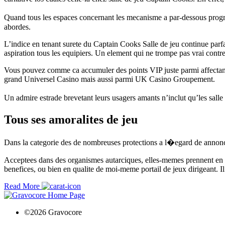
Quand tous les espaces concernant les mecanisme a par-dessous progressi
abordes.
L’indice en tenant surete du Captain Cooks Salle de jeu continue parf
aspiration tous les equipiers. Un element qui ne trompe pas vrai cont
Vous pouvez comme ca accumuler des points VIP juste parmi affectant 
grand Universel Casino mais aussi parmi UK Casino Groupement.
Un admire estrade brevetant leurs usagers amants n’inclut qu’les sall
Tous ses amoralites de jeu
Dans la categorie des de nombreuses protections a l�egard de annonces
Acceptees dans des organismes autarciques, elles-memes prennent en ch
benefices, ou bien en qualite de moi-meme portail de jeux dirigeant. I
Read More
©2026 Gravocore