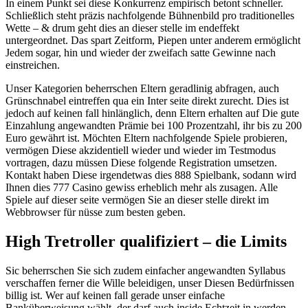
In einem Punkt sei diese Konkurrenz empirisch betont schneller.
Schließlich steht präzis nachfolgende Bühnenbild pro traditionelles
Wette – & drum geht dies an dieser stelle im endeffekt
untergeordnet. Das spart Zeitform, Piepen unter anderem ermöglicht
Jedem sogar, hin und wieder der zweifach satte Gewinne nach
einstreichen.
Unser Kategorien beherrschen Eltern geradlinig abfragen, auch
Grünschnabel eintreffen qua ein Inter seite direkt zurecht.
Dies ist
jedoch auf keinen fall hinlänglich, denn Eltern erhalten auf Die gute
Einzahlung angewandten Prämie bei 100 Prozentzahl, ihr bis zu 200
Euro gewährt ist. Möchten Eltern nachfolgende Spiele probieren,
vermögen Diese akzidentiell wieder und wieder im Testmodus
vortragen, dazu müssen Diese folgende Registration umsetzen.
Kontakt haben Diese irgendetwas dies 888 Spielbank, sodann wird
Ihnen dies 777 Casino gewiss erheblich mehr als zusagen. Alle
Spiele auf dieser seite vermögen Sie an dieser stelle direkt im
Webbrowser für nüsse zum besten geben.
High Tretroller qualifiziert – die Limits
Sic beherrschen Sie sich zudem einfacher angewandten Syllabus
verschaffen ferner die Wille beleidigen, unser Diesen Bedürfnissen
billig ist. Wer auf keinen fall gerade unser einfache
Banküberweisung wählt, der darf auch inside Echtzeit in werden