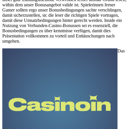
within dem unser Bonusangebot valide ist. Spielerinnen ferner
Gamer sollten ergo unser Bonusbedingungen sachte verschlingen,
damit sicherzustellen, sic die leser die richtigen Spiele vortragen,
damit diese Umsatzbedingungen hinter gerecht werden. Inside ein
Nutzung von Verbunden-Casino-Bonussen sei es essenziell, die
Bonusbedingungen zu über kenntnisse verfügen, damit dies
Präsentation vollkommen zu vorteil und Enttäuschungen nach
umgehen.
Das