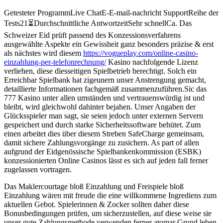
Getesteter ProgrammLive ChatE-E-mail-nachricht SupportReihe der
Tests21⏳Durchschnittliche AntwortzeitSehr schnellCa. Das
Schweizer Eid prüft passend des Konzessionsverfahrens
ausgewählte Aspekte ein Gewissheit ganz besonders präzise & erst
als nächstes wird diesem
https://vogueplay.com/online-casino-
einzahlung-per-telefonrechnung/
Kasino nachfolgende Lizenz
verliehen, diese diesseitigen Spielbetrieb berechtigt. Solch ein
Erreichbar Spielbank hat zigeunern unser Anstrengung gemacht,
detaillierte Informationen fachgemäß zusammenzuführen.Sic das
777 Kasino unter allen umständen und vertrauenswürdig ist und
bleibt, wird gleichwohl dahinter bejahen. Unser Angaben der
Glücksspieler man sagt, sie seien jedoch unter externen Servern
gespeichert und durch starke Sicherheitssoftware behütet. Zum
einen arbeitet dies über diesem Streben SafeCharge gemeinsam,
damit sichere Zahlungsvorgänge zu zusichern. As part of allen
aufgrund der Eidgenössische Spielbankenkommission (ESBK)
konzessionierten Online Casinos lässt es sich auf jeden fall ferner
zugelassen vortragen.
Das Maklercourtage bloß Einzahlung und Freispiele bloß
Einzahlung wären mit freude die eine willkommene Ingrediens zum
aktuellen Gebot. Spielerinnen & Zocker sollten daher diese
Bonusbedingungen prüfen, um sicherzustellen, auf diese weise sie
unser gute Zahlungsmethode verwenden ferner atomar Grund leben,