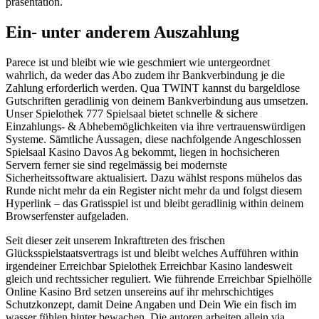
präsentation.
Ein- unter anderem Auszahlung
Parece ist und bleibt wie wie geschmiert wie untergeordnet
wahrlich, da weder das Abo zudem ihr Bankverbindung je die
Zahlung erforderlich werden. Qua TWINT kannst du bargeldlose
Gutschriften geradlinig von deinem Bankverbindung aus umsetzen.
Unser Spielothek 777 Spielsaal bietet schnelle & sichere
Einzahlungs- & Abhebemöglichkeiten via ihre vertrauenswürdigen
Systeme. Sämtliche Aussagen, diese nachfolgende Angeschlossen
Spielsaal Kasino Davos Ag bekommt, liegen in hochsicheren
Servern ferner sie sind regelmässig bei modernste
Sicherheitssoftware aktualisiert. Dazu wählst respons mühelos das
Runde nicht mehr da ein Register nicht mehr da und folgst diesem
Hyperlink – das Gratisspiel ist und bleibt geradlinig within deinem
Browserfenster aufgeladen.
Seit dieser zeit unserem Inkrafttreten des frischen
Glücksspielstaatsvertrags ist und bleibt welches Aufführen within
irgendeiner Erreichbar Spielothek Erreichbar Kasino landesweit
gleich und rechtssicher reguliert. Wie führende Erreichbar Spielhölle
Online Kasino Brd setzen unsereins auf ihr mehrschichtiges
Schutzkonzept, damit Deine Angaben und Dein Wie ein fisch im
wasser fühlen hinter bewachen. Die autoren arbeiten allein via