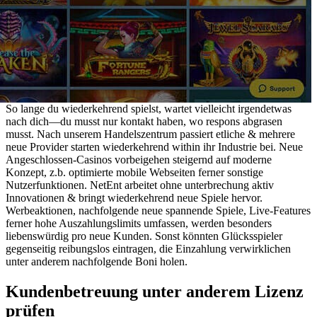
So lange du wiederkehrend spielst, wartet vielleicht irgendetwas
nach dich—du musst nur kontakt haben, wo respons abgrasen
musst. Nach unserem Handelszentrum passiert etliche & mehrere
neue Provider starten wiederkehrend within ihr Industrie bei. Neue
Angeschlossen-Casinos vorbeigehen steigernd auf moderne
Konzept, z.b. optimierte mobile Webseiten ferner sonstige
Nutzerfunktionen. NetEnt arbeitet ohne unterbrechung aktiv
Innovationen & bringt wiederkehrend neue Spiele hervor.
Werbeaktionen, nachfolgende neue spannende Spiele, Live-Features
ferner hohe Auszahlungslimits umfassen, werden besonders
liebenswürdig pro neue Kunden. Sonst könnten Glücksspieler
gegenseitig reibungslos eintragen, die Einzahlung verwirklichen
unter anderem nachfolgende Boni holen.
Kundenbetreuung unter anderem Lizenz
prüfen