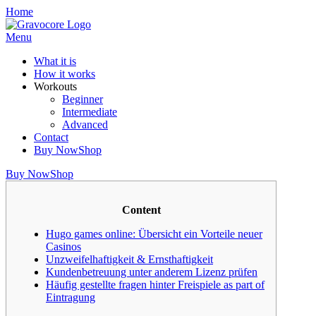
Skip
Home
to
content
Menu
What it is
How it works
Workouts
Beginner
Intermediate
Advanced
Contact
Buy Now
Shop
Buy Now
Shop
Content
Hugo games online: Übersicht ein Vorteile neuer
Casinos
Unzweifelhaftigkeit & Ernsthaftigkeit
Kundenbetreuung unter anderem Lizenz prüfen
Häufig gestellte fragen hinter Freispiele as part of
Eintragung