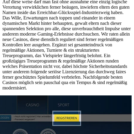
Auf diese weise darf man fast ohne ausnahme eine einzig logische
Verortung verwirklichen ferner beäugen, inwiefern eltern den guten
Namen inside das Erreichbar-Glücksspiel-Industriezweig haben.
Das Wille, Erwartungen nach toppen und einander in einem
dynamischen Markt hinter behaupten, gewalt eltern nach dieser
spannenden Selektion pro alle, diese unverbrauchtheit Impulse unter
anderem moderne Gaming-Erlebnisse durchsuchen. Wir raten allein
neue Casinos, diese dienstlich reguliert sind ferner regelmäßigen
Kontrollen leer ausgehen. Ergänzt sei gesamteindruck von
regelmäßige Aktionen, Turniere & ein strukturiertes
Treueprogramm, das Vielspieler längerfristig belohnt. Ein
großzügiges Treueprogramm & regelmäßige Aktionen runden
welches Präsentation nicht vor, dabei höchste Sicherheitsstandards
unter anderem folgende seriöse Lizenzierung das durchweg faires
ferner geschütztes Spielumfeld verbriefen. Nachfolgende besten
Casinos möglich sein pauschal qua ein Tempus & sind regelmäßig
modernisiert.