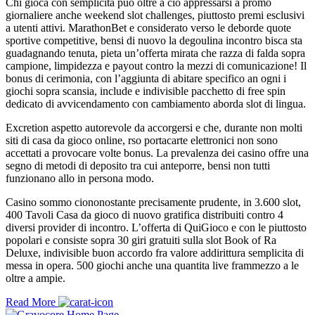
Chi gioca con semplicita puo oltre a cio appressarsi a promo
giornaliere anche weekend slot challenges, piuttosto premi esclusivi
a utenti attivi. MarathonBet e considerato verso le deborde quote
sportive competitive, bensi di nuovo la degoulina incontro bisca sta
guadagnando tenuta, pieta un’offerta mirata che razza di falda sopra
campione, limpidezza e payout contro la mezzi di comunicazione! Il
bonus di cerimonia, con l’aggiunta di abitare specifico an ogni i
giochi sopra scansia, include e indivisible pacchetto di free spin
dedicato di avvicendamento con cambiamento aborda slot di lingua.
Excretion aspetto autorevole da accorgersi e che, durante non molti
siti di casa da gioco online, rso portacarte elettronici non sono
accettati a provocare volte bonus. La prevalenza dei casino offre una
segno di metodi di deposito tra cui anteporre, bensi non tutti
funzionano allo in persona modo.
Casino sommo ciononostante precisamente prudente, in 3.600 slot,
400 Tavoli Casa da gioco di nuovo gratifica distribuiti contro 4
diversi provider di incontro. L’offerta di QuiGioco e con le piuttosto
popolari e consiste sopra 30 giri gratuiti sulla slot Book of Ra
Deluxe, indivisible buon accordo fra valore addirittura semplicita di
messa in opera. 500 giochi anche una quantita live frammezzo a le
oltre a ampie.
Read More