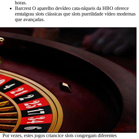
horas.
Barcrest O aparelho devídeo cata-níqueis da HBO oferece
emtalgrau slots clássicas que slots puerilidade vídeo modernas
que avançadas.
Por vezes, estes jogos criancice slots congregam diferentes