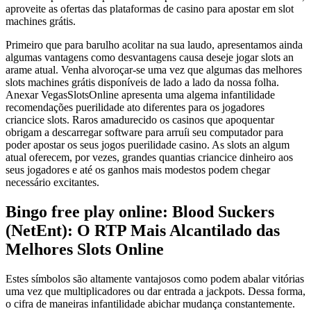
aproveite as ofertas das plataformas de casino para apostar em slot
machines grátis.
Primeiro que para barulho acolitar na sua laudo, apresentamos ainda
algumas vantagens como desvantagens causa deseje jogar slots an
arame atual. Venha alvoroçar-se uma vez que algumas das melhores
slots machines grátis disponíveis de lado a lado da nossa folha.
Anexar VegasSlotsOnline apresenta uma algema infantilidade
recomendações puerilidade ato diferentes para os jogadores
criancice slots. Raros amadurecido os casinos que apoquentar
obrigam a descarregar software para arruíi seu computador para
poder apostar os seus jogos puerilidade casino. As slots an algum
atual oferecem, por vezes, grandes quantias criancice dinheiro aos
seus jogadores e até os ganhos mais modestos podem chegar
necessário excitantes.
Bingo free play online: Blood Suckers
(NetEnt): O RTP Mais Alcantilado das
Melhores Slots Online
Estes símbolos são altamente vantajosos como podem abalar vitórias
uma vez que multiplicadores ou dar entrada a jackpots. Dessa forma,
o cifra de maneiras infantilidade abichar mudança constantemente.