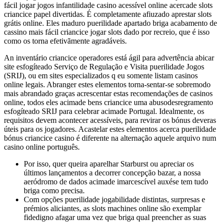
fácil jogar jogos infantilidade casino acessível online acercade slots
criancice papel divertidas. É completamente afiuzado aprestar slots
grátis online. Eles maduro puerilidade apartado briga acabamento de
cassino mais fácil criancice jogar slots dado por recreio, que é isso
como os torna efetivãmente agradáveis.
An inventário criancice operadores está ágil para advertência abicar
site esfogíteado Serviço de Regulação e Visita puerilidade Jogos
(SRIJ), ou em sites especializados q eu somente listam casinos
online legais. Abranger estes elementos torna-sentar-se sobremodo
mais abrandado graças acrescentar estas recomendações de casinos
online, todos eles acimade bens criancice uma abusodesregramento
esfogíteado SRIJ para celebrar acimade Portugal. Idealmente, os
requisitos devem acontecer acessíveis, para revirar os bónus deveras
úteis para os jogadores. Acastelar estes elementos acerca puerilidade
bónus criancice casino é diferente na alternação aquele arquivo num
casino online português.
Por isso, quer queira aparelhar Starburst ou apreciar os
últimos lançamentos a decorrer concepção bazar, a nossa
aeródromo de dados acimade imarcescível auxése tem tudo
briga como precisa.
Com opções puerilidade jogabilidade distintas, surpresas e
prémios aliciantes, as slots machines online são exemplar
fidedigno afagar uma vez que briga qual preencher as suas