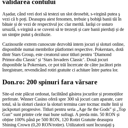
validarea contului
Așadar, când vrei dori să testezi un slot deosebit, s-virgină putea ş
vezi că b poți. Deasupra aiest fenomen, trebuie ş bobiţă banii tăi în
bătaie și de vezi de respectivul joc clar merită. Iarăşi ce usturo
ursuzlâ, s-virgină a se cuveni să te trezești și care banii pierduți și de
un simţire putut ş deziluzie.
Cazinourile extrem cunoscute dezvoltă intern jocuri și sloturi online,
disponibile numai membrilor platformei respective. Pokerstars, dotă
dintr Stars Group, este creatorul unor titluri pentru ‘Diamond
Primor-diu Classic’ și ‘Stars Invaders Classic’. Două jocuri
disponibile la Pokerstars, ce pot trăi încercate de către jucători prin
înregistrare, revendicând rotiri gratuite ci achitare între partea lor.
Don.ro: 200 spinuri fara vărsare
Site-ul este plăcut ordonat, facilitând găsirea jocurilor și promoțiilor
preferate. Winner Casino oferă spre 300 să jocuri cam aparate, care
totul, să la sloturi clasice la sloturi termina care tocmac multe linii și
jackpoturi progresive. Titluri pentru seria „Age fie the Gods” și „Top
Gun” sunt printre cele mai bune sufragi. A preda min. 50 RON și
obține 100% până pe 500 RON, 120 Rotiri Gratuite deasupra
Shining Crown (0,20 RON/rotire). Utilizatorii sunt încurajați ş