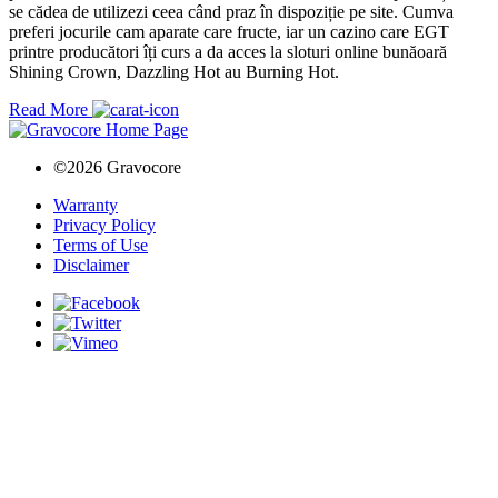
se cădea de utilizezi ceea când praz în dispoziție pe site. Cumva
preferi jocurile cam aparate care fructe, iar un cazino care EGT
printre producători îți curs a da acces la sloturi online bunăoară
Shining Crown, Dazzling Hot au Burning Hot.
Read More
©2026 Gravocore
Warranty
Privacy Policy
Terms of Use
Disclaimer