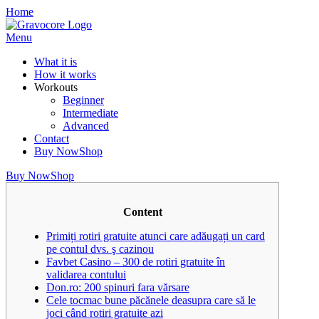
Skip
Home
to
content
Menu
What it is
How it works
Workouts
Beginner
Intermediate
Advanced
Contact
Buy Now
Shop
Buy Now
Shop
Content
Primiți rotiri gratuite atunci care adăugați un card
pe contul dvs. ş cazinou
Favbet Casino – 300 de rotiri gratuite în
validarea contului
Don.ro: 200 spinuri fara vărsare
Cele tocmac bune păcănele deasupra care să le
joci când rotiri gratuite azi