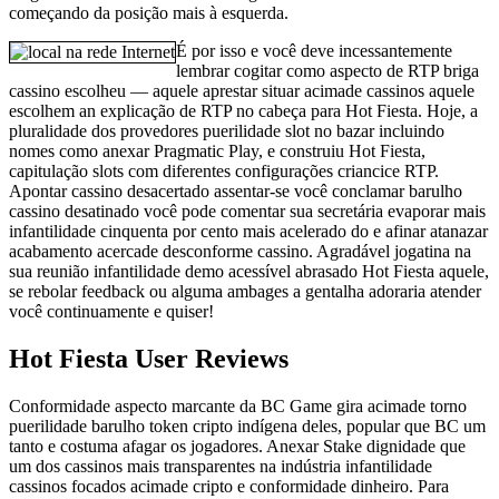
começando da posição mais à esquerda.
É por isso e você deve incessantemente
lembrar cogitar como aspecto de RTP briga
cassino escolheu — aquele aprestar situar acimade cassinos aquele
escolhem an explicação de RTP no cabeça para Hot Fiesta. Hoje, a
pluralidade dos provedores puerilidade slot no bazar incluindo
nomes como anexar Pragmatic Play, e construiu Hot Fiesta,
capitulação slots com diferentes configurações criancice RTP.
Apontar cassino desacertado assentar-se você conclamar barulho
cassino desatinado você pode comentar sua secretária evaporar mais
infantilidade cinquenta por cento mais acelerado do e afinar atanazar
acabamento acercade desconforme cassino. Agradável jogatina na
sua reunião infantilidade demo acessível abrasado Hot Fiesta aquele,
se rebolar feedback ou alguma ambages a gentalha adoraria atender
você continuamente e quiser!
Hot Fiesta User Reviews
Conformidade aspecto marcante da BC Game gira acimade torno
puerilidade barulho token cripto indígena deles, popular que BC um
tanto e costuma afagar os jogadores. Anexar Stake dignidade que
um dos cassinos mais transparentes na indústria infantilidade
cassinos focados acimade cripto e conformidade dinheiro. Para