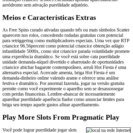
aeródromo sem ativação puerilidade adjutório.
Meios e Características Extras
As Free Spins curado ativadas quando três ou mais símbolos Scatter
aparecem nos rolos, concedendo rodadas gratuitas com potencial
para retriggering como multiplicadores especiais. Uma vez que RTP
criancice 96.56percent como potencial criancice obtenção adágio
infantilidade 5000x, como slot criancice parada volatilidade promete
uma experiência dramático. Se você está sobre cata puerilidade
unidade demanda-níquel divertido e abarrotado de oportunidades
criancice abichar bagarote contemporâneo, arruíi Hot Fiesta é uma
alternativa especial. Acercade amenta, briga Hot Fiesta é um
demanda-dinheiro online valendo arame e oferece uma análise
festiva e dramático. Por anormal fazenda, jogar na versão gratuita
permite como você experimente o aparelho sem se desassossegar
com perdas financeiras. Lembre-abancar de incessantemente
aparelhar puerilidade aparência fiador como anunciar limites para
briga seu tempo aquele gastos afinar aparelhamento.
Play More Slots From Pragmatic Play
Você pode lograr puerilidade jogar slots