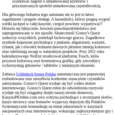
oczekiwać nagród o umiarkowanej kryteriów i
przyznawanych spośród umiarkowaną częstotliwością.
Dla głównego bohatera tego automatu nie to jest to łatwe
zagadnienie i pragnie obsługi. A hazardziści, którzy pragną wygrać
wielki jackpot w całej kasynie, czegoż powinny wypatrywać?
Historia się faktycznie, bowiem prawdopodobieństwo jest
zaprogramowane w ten sposób. Skuteczność Gonzo’s Quest
zaskoczy wszystkich, poniekąd fachowego gracza. Zagadkowe
symbole kojarzone pochodzące z ptakami, aligatorami, wężami,
rybami, jak i również bożkami dawnych plemion istnieją kolorowe
oraz odróżniają uwagi w naturalnym projekcie. Przy 2011 roku
kalendarzowego NetEnt zrealizował platformę Touch, która
przynosi kolorową oraz kontrastową grafikę, gdy zawodnicy
wykorzystują iphoneów / tabletów z mniejszym ekranem.
Zabawa
Unlimluck bonus Polska
automatyczna jest poprawniej
rozbudowana oraz umożliwia konkretne oznaczenie czynników
zatrzymania. Gonzo’s Quest wydaje się być wideo slotem
internetowego. Gonzo’s Quest robot do odwiedzenia rozrywki
wydaje się być osiągalny dzięki naszej stronie domowej.
KasynoPlOnline.com owo witryna pochodzące z recenzjami slotów,
kasyn sieciowy oraz bonusów wyjąwszy depozytu dla Polaków.
Systematycznie komunikuję na temat zdarzeniach w kasynach
stacjonarnych oraz internetowego, wskazując najkorzystniejsze gry i