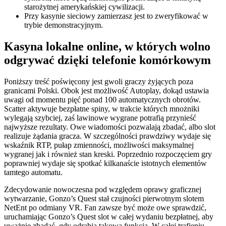
starożytnej amerykańskiej cywilizacji.
Przy kasynie sieciowy zamierzasz jest to zweryfikować w
trybie demonstracyjnym.
Kasyna lokalne online, w których wolno
odgrywać dzięki telefonie komórkowym
Poniższy treść poświęcony jest gwoli graczy żyjących poza
granicami Polski. Obok jest możliwość Autoplay, dokąd ustawia
uwagi od momentu pięć ponad 100 automatycznych obrotów.
Scatter aktywuje bezpłatne spiny, w trakcie których mnożniki
wylegają szybciej, zaś lawinowe wygrane potrafią przynieść
najwyższe rezultaty. Owe wiadomości pozwalają zbadać, albo slot
realizuje żądania gracza. W szczególności prawdziwy wydaje się
wskaźnik RTP, pułap zmienności, możliwości maksymalnej
wygranej jak i również stan kreski. Poprzednio rozpoczęciem gry
poprawniej wydaje się spotkać kilkanaście istotnych elementów
tamtego automatu.
Zdecydowanie nowoczesna pod względem oprawy graficznej
wytwarzanie, Gonzo’s Quest stał czujności pierwotnym slotem
NetEnt po odmiany VR. Fan zawsze być może owe sprawdzić,
uruchamiając Gonzo’s Quest slot w całej wydaniu bezpłatnej, aby
uważnie zbadać, gdy odrabia takowa funkcja. W całej trafieniu