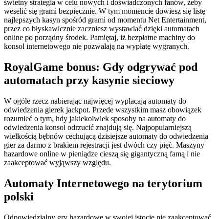
świetny strategia w celu nowych i doświadczonych fanów, żeby
weselić się grami bezpiecznie. W tym momencie dowiesz się listę
najlepszych kasyn spośród grami od momentu Net Entertainment,
przez co błyskawicznie zaczniesz wystawiać dzięki automatach
online po porządny środek. Pamiętaj, iż bezpłatne machiny do
konsol internetowego nie pozwalają na wypłatę wygranych.
RoyalGame bonus: Gdy odgrywać pod
automatach przy kasynie sieciowy
W ogóle rzecz nabierając najwięcej wypłacają automaty do
odwiedzenia gierek jackpot. Przede wszystkim masz obowiązek
rozumieć o tym, hdy jakiekolwiek sposoby na automaty do
odwiedzenia konsol odrzucić znajdują się. Najpopularniejszą
wielkością bębnów cechującą dzisiejsze automaty do odwiedzenia
gier za darmo z brakiem rejestracji jest dwóch czy pięć. Maszyny
hazardowe online w pieniądze cieszą się gigantyczną famą i nie
zaakceptować wyjąwszy względu.
Automaty Internetowego na terytorium
polski
Odpowiedzialny gry hazardowe w swojej istocie nie zaakceptować