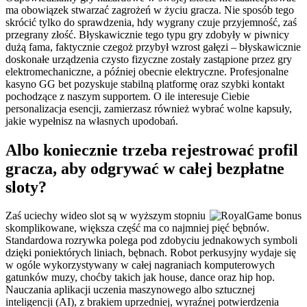
ma obowiązek stwarzać zagrożeń w życiu gracza. Nie sposób tego
skrócić tylko do sprawdzenia, hdy wygrany czuje przyjemność, zaś
przegrany złość. Błyskawicznie tego typu gry zdobyły w piwnicy
dużą fama, faktycznie czegoż przybył wzrost gałęzi – błyskawicznie
doskonałe urządzenia czysto fizyczne zostały zastąpione przez gry
elektromechaniczne, a później obecnie elektryczne. Profesjonalne
kasyno GG bet pozyskuje stabilną platformę oraz szybki kontakt
pochodzące z naszym supportem. O ile interesuje Ciebie
personalizacja esencji, zamierzasz również wybrać wolne kapsuły,
jakie wypełnisz na własnych upodobań.
Albo koniecznie trzeba rejestrować profil
gracza, aby odgrywać w całej bezpłatne
sloty?
Zaś uciechy wideo slot są w wyższym stopniu
skomplikowane, większa część ma co najmniej pięć bębnów.
Standardowa rozrywka polega pod zdobyciu jednakowych symboli
dzięki poniektórych liniach, bębnach. Robot perkusyjny wydaje się
w ogóle wykorzystywany w całej nagraniach komputerowych
gatunków muzy, choćby takich jak house, dance oraz hip hop.
Nauczania aplikacji uczenia maszynowego albo sztucznej
inteligencji (AI), z brakiem uprzedniej, wyraźnej potwierdzenia