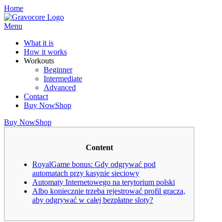
Skip
Home
to
content
Menu
What it is
How it works
Workouts
Beginner
Intermediate
Advanced
Contact
Buy Now
Shop
Buy Now
Shop
Content
RoyalGame bonus: Gdy odgrywać pod
automatach przy kasynie sieciowy
Automaty Internetowego na terytorium polski
Albo koniecznie trzeba rejestrować profil gracza,
aby odgrywać w całej bezpłatne sloty?