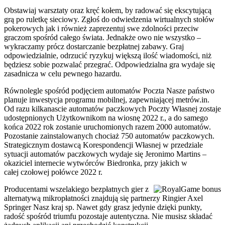
Obstawiaj warsztaty oraz kręć kołem, by radować się ekscytującą
grą po ruletkę sieciowy. Zgłoś do odwiedzenia wirtualnych stołów
pokerowych jak i również zaprezentuj swe zdolności przeciw
graczom spośród całego świata. Jednakże owo nie wszystko –
wykraczamy prócz dostarczanie bezpłatnej zabawy. Graj
odpowiedzialnie, odrzucić ryzykuj większą ilość wiadomości, niż
będziesz sobie pozwalać przegrać. Odpowiedzialna gra wydaje się
zasadnicza w celu pewnego hazardu.
Równolegle spośród podjęciem automatów Poczta Nasze państwo
planuje inwestycja programu mobilnej, zapewniającej metrów.in.
Od razu kilkanascie automatów paczkowych Poczty Własnej zostaje
udostępnionych Użytkownikom na wiosnę 2022 r., a do samego
końca 2022 rok zostanie uruchomionych razem 2000 automatów.
Pozostanie zainstalowanych chociaż 750 automatów paczkowych.
Strategicznym dostawcą Korespondencji Własnej w przedziale
sytuacji automatów paczkowych wydaje się Jeronimo Martins –
okaziciel internecie wytwórców Biedronka, przy jakich w
całej czołowej połówce 2022 r.
Producentami wszelakiego bezpłatnych gier z
alternatywą mikropłatności znajdują się partnerzy Ringier Axel
Springer Nasz kraj sp. Nawet gdy grasz jedynie dzięki punkty,
radość spośród triumfu pozostaje autentyczna. Nie musisz składać