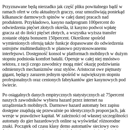
Przyznawane będą nierzadko jak część pliku powitalnego bądź w
ramach ofert w celu aktualnych graczy, oraz umozliwiają poniekąd
kilkanascie darmowych spinów w całej danej pracach nad
produktem. Przykładowo, kasyno nadprogram 100percent do
odwiedzenia pięćset złotych określa, iż kasyno podwoi wpłatę
gracza aż do ilości pięćset złotych, a wszystka wyższa transfer
zostanie objęta bonusem 150percent.
Określone spośród
wymienionych oferują także funkcje dopasowane do odwiedzenia
ustrojstw multimedialnych w planowo przystosowanemu
interfejsowi. Dostępność konsol w platformach mobilnych w dużym
stopniu podniosła komfort batalii. Operuje w całej niej mnóstwo
sektora, z racji czego zawodnicy mogą mieć okazję podziwiania
odmiennych mechanizmów oraz stylów. Aristocrat owe piętnasty
gigant, będący zarazem jednym spośród w największym stopniu
profesjonalnych oraz cenionych fabrykantów gier kasynowych pod
świecie.
Po osiągalnych danych empirycznych statystycznych aż 75percent
naszych zawodników wybiera hazard przez internet na
urządzeniach mobilnych. Darmowe hazard automaty bez zapisu
dostępne znajdują się przeważnie po identycznych proporcjach, jak
wersje w prawdziwe kapitał. W zależności od własnej szczególności
automaty do gier hazardowych online są wyświetlać różnorodne
znaki. Początek od czasu klasy demo automatów sieciowy owo