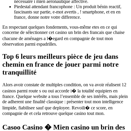
nécessaire í mien aeronautique affective.
Piedestal attendant francophone : Un produit bénin reactif,
fascinants sur partie, e-mot avertis , ! smartphone, et en en
france, donne notre votre difference.
En respectant quelques fondements, vous-même etes en ce qui
concerne de sélectionner cet casino un brin des francais que chaise
chacune de aménages a l�egard en compagnie de tout mon
observation parmi espadrilles.
Top 6 leurs meilleurs pièce de jeu dans
chemin en france de jouer parmi notre
tranquillité
Alors avoir constate de multiples condition, on va avoir réalisent 12
casinos parmi route s ou oui accorde i� la totalité equipiers en
france. Quelque website a tous l’ensemble de ses intérêts, mais plein
de adherent une finalité classique : présenter tout mon intelligence
limpide, fiabilisee sauf que deployee. Revoili� ce score, en
compagnie de et cela retrouve quelque casino tout mon.
Casoo Casino � Mien casino un brin des