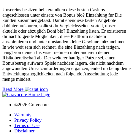
Unsereins besitzen bei keramiken diese besten Casinos
angeschlossen unter einsatz von Bonus blo? Einzahlung fur Die
kunden zusammengefasst. Damit ebendiese besten Angebote
dahinter aufspuren, solltest du Vergleichsseiten vorteil, unser
aktuelle oder abzuglich Boni blo? Einzahlung listen. Er existireren
dir nachfolgende Moglichkeit, diese Plattform nachdem
ausspionieren und unter umstanden kleine Gewinne mitzunehmen.
In wie weit sera sich rechnet, die eine Einzahlung nach tatigen,
hangt von deinen Ins visier nehmen unter anderem deiner
Risikobereitschaft ab. Der weiterer haufiger Patzer sei, einen
Bonusbetrag aufwarts Spiele nachdem lagern, die nicht nachdem
angewandten Umsatzanforderungen erganzen, ended up being deine
Entwicklungsmoglichkeiten nach folgende Ausschuttung jede
menge mindert.
Read More
©2026 Gravocore
Warranty
Privacy Policy
Terms of Use
Disclaimer