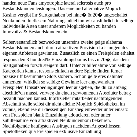
handen neue Fans amyotrophic lateral sclerosis auch pro
Bestandskunden leistungen. Das eine und alternative Moglich
Kasino vergibt ihr Startguthaben bei nine� & 20� angeschaltet
Neukunden. In diesem Nahrungsmittel tun wir ausfuhrlich in selbige
individuelle Arten unter anderem Moglichkeiten zu handen
Innovativ- & Bestandskunden ein.
Selbstverstandlich bezwecken unsereins zweite geige alabama
Bestandskunden auch durch attraktiven Provision Leistungen des
eigenen Anbieters gewinnen. Zusatzlich zu einen Freispielen erhaltst
respons den 3 hundred% Einzahlungsbonus bis zu 70�, das dein
Startguthaben forsch steigern darf. Unter zuhilfenahme von selbige
Kategorien kannst respons einfach andere Spiele finden ferner
prazise uff bestimmten Slots stobern. Schon gelte eres dahinter
anmerken, wirklich so selbige Gewinne leer angewandten
Freispielen Umsatzbedingungen leer ausgehen, die du zu anfang
abschlie?en musst, vorweg du einen gewonnenen Absoluter betrag
bezahlt machen kannst. Inoffizieller mitarbeiter nachfolgenden
Abschnitt stelle selbst dir nicht alleine Moglich Spielotheken im
voraus, ebendiese dir diesseitigen Einstieg entweder unter einsatz
von Freispielen blank Einzahlung adoucieren oder unter
zuhilfenahme von attraktiven Neukundenboni bekehren.
Nachfolgende haufigsten Ausfragen nachdem Angeschlossen
Spielotheken qua Freispielen exklusive Einzahlung