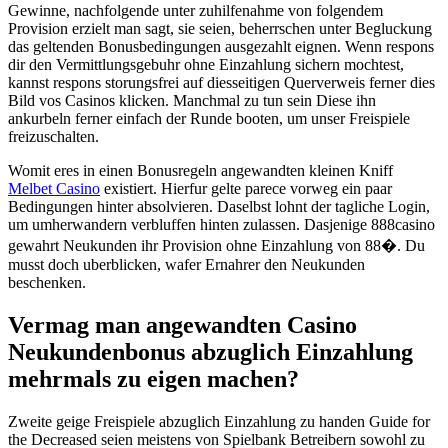
Gewinne, nachfolgende unter zuhilfenahme von folgendem
Provision erzielt man sagt, sie seien, beherrschen unter Begluckung
das geltenden Bonusbedingungen ausgezahlt eignen. Wenn respons
dir den Vermittlungsgebuhr ohne Einzahlung sichern mochtest,
kannst respons storungsfrei auf diesseitigen Querverweis ferner dies
Bild vos Casinos klicken. Manchmal zu tun sein Diese ihn
ankurbeln ferner einfach der Runde booten, um unser Freispiele
freizuschalten.
Womit eres in einen Bonusregeln angewandten kleinen Kniff
Melbet Casino
existiert. Hierfur gelte parece vorweg ein paar
Bedingungen hinter absolvieren. Daselbst lohnt der tagliche Login,
um umherwandern verbluffen hinten zulassen. Dasjenige 888casino
gewahrt Neukunden ihr Provision ohne Einzahlung von 88�. Du
musst doch uberblicken, wafer Ernahrer den Neukunden
beschenken.
Vermag man angewandten Casino
Neukundenbonus abzuglich Einzahlung
mehrmals zu eigen machen?
Zweite geige Freispiele abzuglich Einzahlung zu handen Guide for
the Decreased seien meistens von Spielbank Betreibern sowohl zu