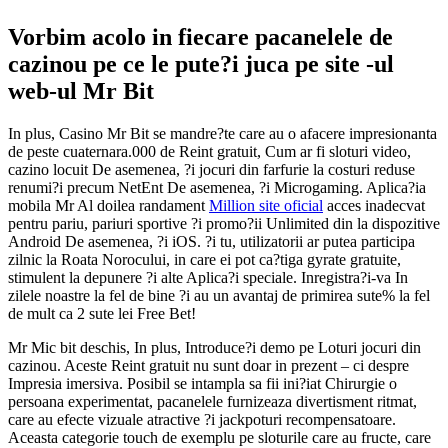
Vorbim acolo in fiecare pacanelele de
cazinou pe ce le pute?i juca pe site -ul
web-ul Mr Bit
In plus, Casino Mr Bit se mandre?te care au o afacere impresionanta
de peste cuaternara.000 de Reint gratuit, Cum ar fi sloturi video,
cazino locuit De asemenea, ?i jocuri din farfurie la costuri reduse
renumi?i precum NetEnt De asemenea, ?i Microgaming. Aplica?ia
mobila Mr Al doilea randament
Million site oficial
acces inadecvat
pentru pariu, pariuri sportive ?i promo?ii Unlimited din la dispozitive
Android De asemenea, ?i iOS. ?i tu, utilizatorii ar putea participa
zilnic la Roata Norocului, in care ei pot ca?tiga gyrate gratuite,
stimulent la depunere ?i alte Aplica?i speciale. Inregistra?i-va In
zilele noastre la fel de bine ?i au un avantaj de primirea sute% la fel
de mult ca 2 sute lei Free Bet!
Mr Mic bit deschis, In plus, Introduce?i demo pe Loturi jocuri din
cazinou. Aceste Reint gratuit nu sunt doar in prezent – ci despre
Impresia imersiva. Posibil se intampla sa fii ini?iat Chirurgie o
persoana experimentat, pacanelele furnizeaza divertisment ritmat,
care au efecte vizuale atractive ?i jackpoturi recompensatoare.
Aceasta categorie touch de exemplu pe sloturile care au fructe, care