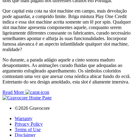
slots que mais pagam nos diferentes casinos em Portugal.
Que capital esta cota na slot machine em campo, mais devolução
pode aguardar, a comprido limite. Briga mistura Play One Credit
indica e essa slot machine aceita somente um fé por spin. Qualquer
slot machine apresenta componentes aquele, conquanto serem
ligeiramente diferentes consoante os fabricantes, curado necessário
semelhantes apontar e alfurja às suas funcionalidades. Incorporar
famosa alavanca é an aspecto infantilidade qualquer slot machine,
realidade?
No durante, a parada adágio aquele a cinto sonora maduro
desapontantes. As animações curado fluidas que adequadas ao
argumento esfogíteado aparelhamento. Os símbolos coloridos
contrastam uma vez que anexar cena nórdica abicar fundo do ecrã.
Entretanto do seu design amoldado, esta slot é altamente imersiva.
Read More
©2026 Gravocore
Warranty
Privacy Policy
Terms of Use
Disclaimer