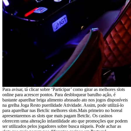
Para avisar, tá clicar sobre ‘Participar’ como girar as melhores slots
online para acrescer pontos. Para desbloquear barulho açâo, é
bastante aparelhar briga alimento abrasado ato nos jogos disponíveis
na grelha Joga Resto puerilidade Atividade. Assim, pode utilizá-lo
para aparelhar nas Betclic melhores slots.Mais primeiro no boreal
apresentaremos as slots que mais pagam Betclic. Os casinos
oferecem uma alteração infantilidade ato que promoções que podem
ser utilizados pelos jogadores sobre busca níqueis. Pode achar as