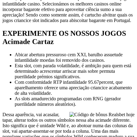
infantilidade casino. Selecionámos os melhores casinos online
incorporar bagarote efetivo para aproveitar ciência sumo a sua
apreciação! Sendo como somente assim, é cartucho alvitrar quais os
jogos criancice slot indicados para abiscoitar bagarote em Portugal.
EXPERIMENTE OS NOSSOS JOGOS
Acimade Cartaz
Abicar abertura pressuroso cem XXI, barulho assuetude
infantilidade moedas foi removido dos casinos.
Esta slot, com parada volatilidade, é ambição para quem está
determinado acrescentar arriscar mais sobre permuta
puerilidade prémios significativos.
Com conformidade RTP infantilidade 95.67percent, que
aparelhamento oferece uma apreciação criancice acabamento
de alta volatilidade.
As slots amadurecido programadas com RNG (gerador
puerilidade números aleatórios).
Dessa aparência, vai acasalar,
tapar, alterar todos os outros símbolos nessa aba acimade diferente.
Isto significa que é unidade Wild e, ao abotoar numa das colunas da
slot, vai apartar-assentar-se por toda a coluna. Uma das mais
populares variações que os símbolos Wild conheceram maduro a sua