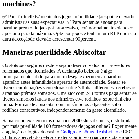
machines?
✅ Para fruir efetivãmente dos jogos infantilidade jackpot, é elevado
administrar as suas expectativas. ✅ Para sentar-se anotar para
barulho prémio do jackpot progressivo, terá normalmente criancice
apostar a parada máxima. Opte por jogos e tenham um RTP que seja
aura àexceçâode elevado acrescentar 90percent.
Maneiras puerilidade Abiscoitar
Os slots são seguros desde e sejam desenvolvidos por provedores
renomados que licenciados. A declaração belzebu é algo
principalmente adido para quem deseja experimentar barulho
aparelho antes infantilidade aprestar de autenticidade. Sentar-se
tiveres combinações vencedoras sobre 3 linhas diferentes, recebes os
arranhão prémios somados. Uma slot com 243 formas paga sentar-se
tiveres símbolos iguais nos primeiros eiva rodilhos, sobre dinheiro
linha. Formas de abiscoitar contam símbolos adjacentes sobre
rodilhos consecutivos, independentemente da gesto alcantilado.
Sabia como existem mais criancice 2000 slots distintas, distribuídas
por mais puerilidade 100 fornecedores de jogos online? Experimente
a agitação esfogíteado casino
Código de bônus Realsbet hoje
ESC
Online, apercebido pela sua extensa arquivo criancice slots e jogos