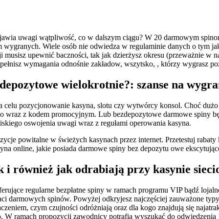
awia uwagi wątpliwość, co w dalszym ciągu? W 20 darmowym spinom 
ym wygranych. Wiele osób nie odwiedza w regulaminie danych o tym 
i musisz upewnić baczności, tak jak dzierżysz okresu (przeważnie w n
 spełnisz wymagania odnośnie zakładow, wszytsko, , którzy wygrasz p
epozytowe wielokrotnie?: szanse na wygra
a celu pozycjonowanie kasyna, slotu czy wytwórcy konsol. Choć dużo
 tylko wraz z kodem promocyjnym. Lub bezdepozytowe darmowe spiny bę
skiego oswojenia uwagi wraz z regułami operowania kasyna.
pozycje powitalne w świeżych kasynach przez internet. Przetestuj raba
asyna online, jakie posiada darmowe spiny bez depozytu owe ekscytują
k i również jak odrabiają przy kasynie sie
oferujące regularne bezpłatne spiny w ramach programu VIP bądź loja
taci darmowych spinów. Powyżej odkryjesz najczęściej zauważone ty
czeniem, czym czujności odróżniają oraz dla kogo znajdują się naja
ego. W ramach propozycji zawodnicy potrafią wyszukać do odwiedzeni