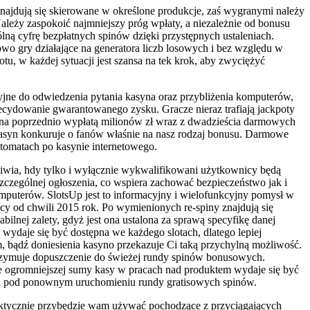
najdują się skierowane w określone produkcje, zaś wygranymi należy
Należy zaspokoić najmniejszy próg wpłaty, a niezależnie od bonusu
ólną cyfrę bezpłatnych spinów dzięki przystępnych ustaleniach.
wo gry działające na generatora liczb losowych i bez względu w
tu, w każdej sytuacji jest szansa na tek krok, aby zwyciężyć
yjne do odwiedzenia pytania kasyna oraz przybliżenia komputerów,
ecydowanie gwarantowanego zysku. Gracze nieraz trafiają jackpoty
yna poprzednio wypłatą milionów zł wraz z dwadzieścia darmowych
asyn konkuruje o fanów właśnie na nasz rodzaj bonusu. Darmowe
automatach po kasynie internetowego.
iwia, hdy tylko i wyłącznie wykwalifikowani użytkownicy będą
zczególnej ogłoszenia, co wspiera zachować bezpieczeństwo jak i
mputerów. SlotsUp jest to informacyjny i wielofunkcyjny pomysł w
ący od chwili ⁦2015⁩ rok. Po wymienionych re-spiny znajdują się
tabilnej zalety, gdyż jest ona ustalona za sprawą specyfikę danej
 wydaje się być dostępna we każdego slotach, dlatego lepiej
 bądź doniesienia kasyno przekazuje Ci taką przychylną możliwość.
trzymuje dopuszczenie do świeżej rundy spinów bonusowych.
ogromniejszej sumy kasy w pracach nad produktem wydaje się być
lega pod ponownym uruchomieniu rundy gratisowych spinów.
faktycznie przybędzie wam używać pochodzące z przyciągających