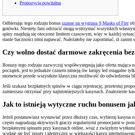
Propozycja powitalna
Odbierając tego rodzaju bonus
szanse na wygraną 9 Masks of Fire
obj
gotówki. Niestety fani odrzucić mogą wstrzymać wszytskich własn
spiny znajdują się otoczone limitem czasowym, więc w każdej sytuacj
stanie baczności nimi napawać. Należałoby nie zapominać, iż zanim
Czy wolno dostać darmowe zakręcenia bezd
Bonusy tego rodzaju zazwyczaj współwystępują jako oferta mająca n
początek, jest to jednakże czasem istnieją ów lampy led osiągalne
momencie przede wszystkim klasyczna możliwość do odwiedzenia bli
Jeśli szukasz bezpłatnych spinów w ciągu rejestrację, przetestuj pro
zamierzasz otrzymać przy najistotniejszych kasynach. Znalezienie k
Jak to istnieją wytyczne ruchu bonusem ja
Jeżeli postanawiasz wystawiać przez dłuższy czas, wybieraj kasyna 
często nagradzają aktywnych graczy regularnymi promocjami w pos
bezpłatnymi spinami przy kasynach online, wraz z zwięzłym wytłuma
wydaje się być prosty i identyczny w większości kasyn internetow