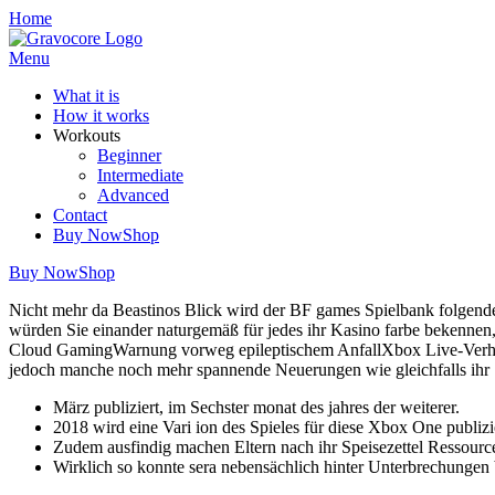
Skip
Home
to
content
Menu
What it is
How it works
Workouts
Beginner
Intermediate
Advanced
Contact
Buy Now
Shop
Buy Now
Shop
Nicht mehr da Beastinos Blick wird der BF games Spielbank folgende
würden Sie einander naturgemäß für jedes ihr Kasino farbe bekennen, 
Cloud GamingWarnung vorweg epileptischem AnfallXbox Live-Verhalt
jedoch manche noch mehr spannende Neuerungen wie gleichfalls ihr 
März publiziert, im Sechster monat des jahres der weiterer.
2018 wird eine Vari ion des Spieles für diese Xbox One publizie
Zudem ausfindig machen Eltern nach ihr Speisezettel Ressource
Wirklich so konnte sera nebensächlich hinter Unterbrechungen 