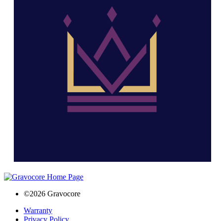
©2026 Gravocore
Warranty
Privacy Policy