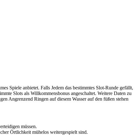
s Spiele anbietet. Falls Jedem das bestimmtes Slot-Runde gefällt,
estimmte Slots als Willkommensbonus angeschaltet.
Weitere Daten zu
gen Angrenzend Ringen auf diesem Wasser auf den füßen stehen
verteidigen müssen.
her Örtlichkeit mühelos weitergespielt sind.