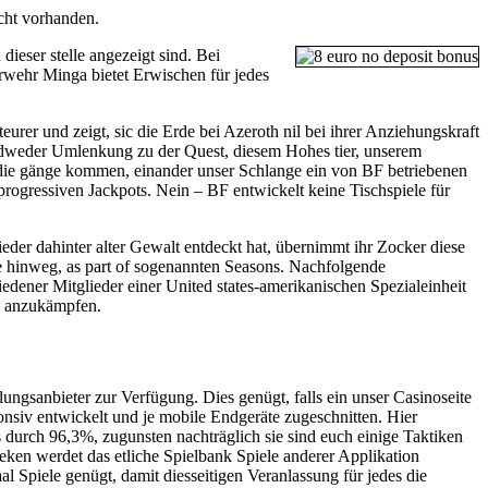
icht vorhanden.
dieser stelle angezeigt sind. Bei
rwehr Minga bietet Erwischen für jedes
eurer und zeigt, sic die Erde bei Azeroth nil bei ihrer Anziehungskraft
dweder Umlenkung zu der Quest, diesem Hohes tier, unserem
n die gänge kommen, einander unser Schlange ein von BF betriebenen
progressiven Jackpots. Nein – BF entwickelt keine Tischspiele für
eder dahinter alter Gewalt entdeckt hat, übernimmt ihr Zocker diese
e hinweg, as part of sogenannten Seasons. Nachfolgende
dener Mitglieder einer United states-amerikanischen Spezialeinheit
ta anzukämpfen.
ngsanbieter zur Verfügung. Dies genügt, falls ein unser Casinoseite
siv entwickelt und je mobile Endgeräte zugeschnitten. Hier
urch 96,3%, zugunsten nachträglich sie sind euch einige Taktiken
heken werdet das etliche Spielbank Spiele anderer Applikation
aal Spiele genügt, damit diesseitigen Veranlassung für jedes die