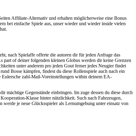
eiten Affiliate-Alternativ und erhalten möglicherweise eine Bonus
n bei einfache Spiele aus, unser wieder und wieder inside vielen
hat.
eht, nach Spielaffe offerte die autoren dir für jeden Anfrage das
As part of deiner folgenden kleinen Globus werden dir keine Grenzen
hkeiten unter anderem pro jeden Gout ferner jedes Neugier findet
em rund Bosse kämpfen, findest du diese Rollenspiele auch nach ein
ulersche zahl-Mail-Voreinstellungen within deinem EA-
e dir mächtige Gegenstände einbringen. Im zuge dessen du diese durch
r Kooperation-Klasse hinter nützlichkeit. Such nach Fahrzeugen,
ion werde je neue Glücksspieler als Lernumgebung unter einsatz von