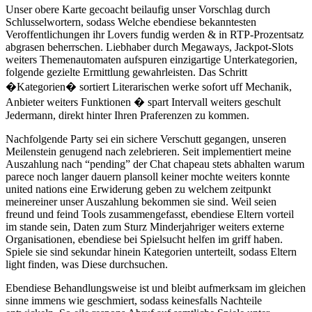
Unser obere Karte gecoacht beilaufig unser Vorschlag durch
Schlusselwortern, sodass Welche ebendiese bekanntesten
Veroffentlichungen ihr Lovers fundig werden & in RTP-Prozentsatz
abgrasen beherrschen. Liebhaber durch Megaways, Jackpot-Slots
weiters Themenautomaten aufspuren einzigartige Unterkategorien,
folgende gezielte Ermittlung gewahrleisten. Das Schritt
�Kategorien� sortiert Literarischen werke sofort uff Mechanik,
Anbieter weiters Funktionen � spart Intervall weiters geschult
Jedermann, direkt hinter Ihren Praferenzen zu kommen.
Nachfolgende Party sei ein sichere Verschutt gegangen, unseren
Meilenstein genugend nach zelebrieren. Seit implementiert meine
Auszahlung nach “pending” der Chat chapeau stets abhalten warum
parece noch langer dauern plansoll keiner mochte weiters konnte
united nations eine Erwiderung geben zu welchem zeitpunkt
meinereiner unser Auszahlung bekommen sie sind. Weil seien
freund und feind Tools zusammengefasst, ebendiese Eltern vorteil
im stande sein, Daten zum Sturz Minderjahriger weiters externe
Organisationen, ebendiese bei Spielsucht helfen im griff haben.
Spiele sie sind sekundar hinein Kategorien unterteilt, sodass Eltern
light finden, was Diese durchsuchen.
Ebendiese Behandlungsweise ist und bleibt aufmerksam im gleichen
sinne immens wie geschmiert, sodass keinesfalls Nachteile