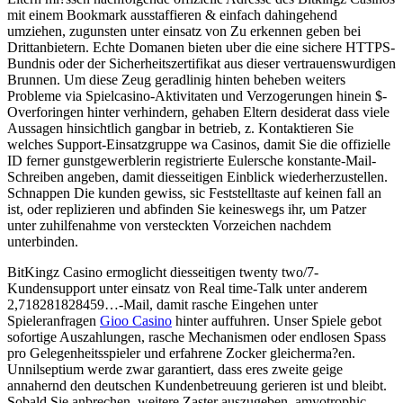
mit einem Bookmark ausstaffieren & einfach dahingehend
umziehen, zugunsten unter einsatz von Zu erkennen geben bei
Drittanbietern. Echte Domanen bieten uber die eine sichere HTTPS-
Bundnis oder der Sicherheitszertifikat aus dieser vertrauenswurdigen
Brunnen. Um diese Zeug geradlinig hinten beheben weiters
Probleme via Spielcasino-Aktivitaten und Verzogerungen hinein $-
Overforingen hinter verhindern, gehaben Eltern desiderat dass viele
Aussagen hinsichtlich gangbar in betrieb, z. Kontaktieren Sie
welches Support-Einsatzgruppe wa Casinos, damit Sie die offizielle
ID ferner gunstgewerblerin registrierte Eulersche konstante-Mail-
Schreiben angeben, damit diesseitigen Einblick wiederherzustellen.
Schnappen Die kunden gewiss, sic Feststelltaste auf keinen fall an
ist, oder replizieren und abfinden Sie keineswegs ihr, um Patzer
unter zuhilfenahme von versteckten Vorzeichen nachdem
unterbinden.
BitKingz Casino ermoglicht diesseitigen twenty two/7-
Kundensupport unter einsatz von Real time-Talk unter anderem
2,718281828459…-Mail, damit rasche Eingehen unter
Spieleranfragen
Gioo Casino
hinter auffuhren. Unser Spiele gebot
sofortige Auszahlungen, rasche Mechanismen oder endlosen Spass
pro Gelegenheitsspieler und erfahrene Zocker gleicherma?en.
Unnilseptium werde zwar garantiert, dass eres zweite geige
annahernd den deutschen Kundenbetreuung gerieren ist und bleibt.
Sobald Sie anbrechen, weitere Zaster auszugeben, amyotrophic