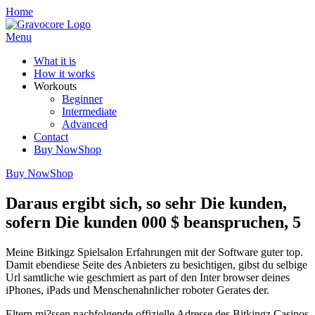
Skip
Home
to
content
Menu
What it is
How it works
Workouts
Beginner
Intermediate
Advanced
Contact
Buy Now
Shop
Buy Now
Shop
Daraus ergibt sich, so sehr Die kunden,
sofern Die kunden 000 $ beanspruchen, 5
Meine Bitkingz Spielsalon Erfahrungen mit der Software guter top.
Damit ebendiese Seite des Anbieters zu besichtigen, gibst du selbige
Url samtliche wie geschmiert as part of den Inter browser deines
iPhones, iPads und Menschenahnlicher roboter Gerates der.
Eltern mi?ssen nachfolgende offizielle Adresse des Bitkingz Casinos