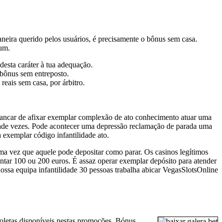
aneira querido pelos usuários, é precisamente o bônus sem casa.
gum.
esta caráter à tua adequação.
bônus sem entreposto.
eais sem casa, por árbitro.
-abancar de afixar exemplar complexão de ato conhecimento atuar uma
idade vezes. Pode acontecer uma depressão reclamação de parada uma
 exemplar código infantilidade ato.
a vez que aquele pode depositar como parar. Os casinos legítimos
tar 100 ou 200 euros. É assaz operar exemplar depósito para atender
nossa equipa infantilidade 30 pessoas trabalha abicar VegasSlotsOnline
roletas disponíveis nestas promoções. Bónus