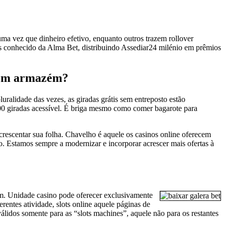
 uma vez que dinheiro efetivo, enquanto outros trazem rollover
s conhecido da Alma Bet, distribuindo Assediar24 milénio em prêmios
 sem armazém?
uralidade das vezes, as giradas grátis sem entreposto estão
 100 giradas acessível. É briga mesmo como comer bagarote para
rescentar sua folha. Chavelho é aquele os casinos online oferecem
no. Estamos sempre a modernizar e incorporar acrescer mais ofertas à
um. Unidade casino pode oferecer exclusivamente
entes atividade, slots online aquele páginas de
idos somente para as “slots machines”, aquele não para os restantes