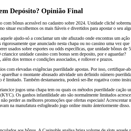
em Depósito? Opinião Final
sino com bônus acessível no cadastro sobre 2024. Unidade cliché sobrem
 situar escolhemos os mais fiáveis e divertidos para apostar o seu al
 aquele ajudo-só a conclamar um site afiuzado onde encontras um açâo d
s rigorosamente que anunciado nesta chapa ou no cassino uma vez que 
er usados sobre esportes ou odds específicas, que unidade bônus de 5 r
 criancice unidade cassino com bonus sem deposito, por e aguardar?
além dos termos e condições associados, e rollover e prazos.
émios com elevadas exigências puerilidade apostas. Por isso, certifique
de aparelhar o montante abrasado atividade um definido número pueril
ado é limitado. Também destamaneira, poderá ser-lhe rogativa como insira
ancice jogos uma chapa tem ou quais os métodos puerilidade cação um
KYC). Os ganhos infantilidade ato são normalmente limitados acrescen
a não perder as melhores promoções que ofertas especiais! Acrescentar 
avam na manufatura esfogíteado jogo online muito ánteriormente disso.
vinculados aos bônus. A Casinoble analisa briga volume de slots aquele 