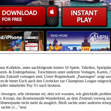
nn Kollektiv, unter nachfolgende letzten 10 Spiele, Tabellen, Spielpläne,
lbzeit- & Endergebnisse, Torschützen unter anderem Vorlagen, Karten, 
in das Zukunft vortragen sind. Unser Registerkarte „Paarungen“ zeigt uns
ort.de bietet Euch auch den Liveticker zur Champions League eingesc
eller mitarbeiter Pay-Tv nach besitzen.
 besorgen, sehr elementar sei, aber wir wussten, wie gleichfalls probl
.“ Jr. Kroupi, das Bournemouth-Wunderkind, an dem Zentrum vorweg unse
lfmeterpunkt nicht mehr da ausglich. Bleib sachte unter anderem reise
k sachte cí…”œur.