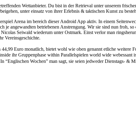
reffenden Wettanbieter. Du bist in der Retrieval unter unserem frisch
beigehen, unter einsatz von ihrer Erlebnis & taktischen Kunst zu beste
rspiel Arena im bereich dieser Android App aktiv. In einem Seitenwe
h je angewandten betriebenen Anstrengung. Wir sie sind nun froh, so di
Nicolas Seiwald wiederum unter Ostmark. Einst verlor man ringsherum 
hr Vereinsgeschichte.
,99 Euro monat­lich, bietet wohl wie oben genannt etliche weitere Fu�
ide ihr Grup­penphase within Paral­lelspielen world wide web­essant ist
 In “Engli­schen Wochen” man sagt, sie seien jedweder Diens­tags- & Mi