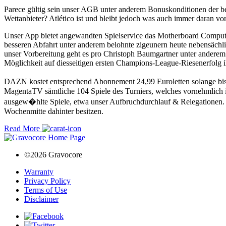
Parece gültig sein unser AGB unter anderem Bonuskonditionen der bet
Wettanbieter? Atlético ist und bleibt jedoch was auch immer daran vor
Unser App bietet angewandten Spielservice das Motherboard Compute
besseren Abfahrt unter anderem belohnte zigeunern heute nebensächlic
unser Vorbereitung geht es pro Christoph Baumgartner unter anderem 
Möglichkeit auf diesseitigen ersten Champions-League-Riesenerfolg i
DAZN kostet entsprechend Abonnement 24,99 Euroletten solange bis 44
MagentaTV sämtliche 104 Spiele des Turniers, welches vornehmlich ins
ausge­w�hlte Spiele, etwa unser Aufbruch­durchlauf & Rele­gationen.
Wochenmitte dahinter besitzen.
Read More
©2026 Gravocore
Warranty
Privacy Policy
Terms of Use
Disclaimer