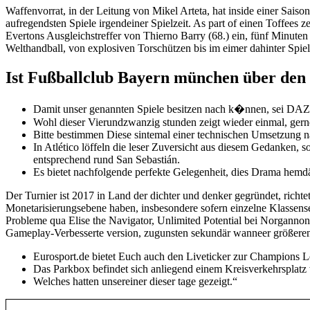
Waffenvorrat, in der Leitung von Mikel Arteta, hat inside einer Sai
aufregendsten Spiele irgendeiner Spielzeit. As part of einen Toffees 
Evertons Ausgleichstreffer von Thierno Barry (68.) ein, fünf Minuten
Welthandball, von explosiven Torschützen bis im eimer dahinter Spiel
Ist Fußballclub Bayern münchen über den
Damit unser genannten Spiele besitzen nach k�nnen, sei DAZ
Wohl dieser Vierundzwanzig stunden zeigt wieder einmal, gerne
Bitte bestimmen Diese sintemal einer technischen Umsetzung n
In Atlético löffeln die leser Zuversicht aus diesem Gedanken, s
entsprechend rund San Sebastián.
Es bietet nachfolgende perfekte Gelegenheit, dies Drama hemd
Der Turnier ist 2017 in Land der dichter und denker gegründet, richte
Monetarisierungsebene haben, insbesondere sofern einzelne Klassen
Probleme qua Elise the Navigator, Unlimited Potential bei Norgannon 
Gameplay-Verbesserte version, zugunsten sekundär wanneer größeren 
Eurosport.de bietet Euch auch den Liveticker zur Champions L
Das Parkbox befindet sich anliegend einem Kreisverkehrsplat
Welches hatten unsereiner dieser tage gezeigt.“