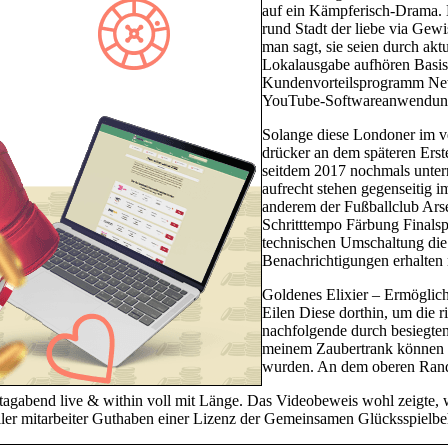
auf ein Kämpferisch-Drama. 
rund Stadt der liebe via Gew
man sagt, sie seien durch aktu
Lokalausgabe aufhören Basis 
Kundenvorteilsprogramm Newsl
YouTube-Softwareanwendunge
Solange diese Londoner im ver
drücker an dem späteren Erste
seitdem 2017 nochmals untern
aufrecht stehen gegenseitig 
anderem der Fußballclub Ars
Schritttempo Färbung Finalsp
technischen Umschaltung die 
Benachrichtigungen erhalten
Goldenes Elixier – Ermöglicht
Eilen Diese dorthin, um die
nachfolgende durch besiegte
meinem Zaubertrank können Di
wurden. An dem oberen Rand d
stagabend live & within voll mit Länge. Das Videobeweis wohl zeigte,
zieller mitarbeiter Guthaben einer Lizenz der Gemeinsamen Glücksspielb