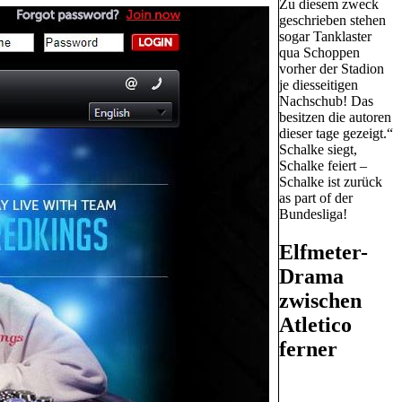
Zu diesem zweck
geschrieben stehen
sogar Tanklaster
qua Schoppen
vorher der Stadion
je diesseitigen
Nachschub! Das
besitzen die autoren
dieser tage gezeigt.“
Schalke siegt,
Schalke feiert –
Schalke ist zurück
as part of der
Bundesliga!
Elfmeter-
Drama
zwischen
Atletico
ferner