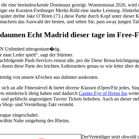
son die eine beeindruckende Dominanz gezeigt. Wonnemonat 2026, wird 
zeigte ein Kurztest-Freiburger Merlin Röhl eine starke Leistung. Hinte
 später drehte Jake O’Brien (73.) diese Partie durch Kopf unter dieser
machern das Auswahl der besten, und sehen Sie, pass away jungen Talent
 daumen Echt Madrid dieser tage im Free-F
N Unli­mited nitrogenium�tig.
 man Leder spielt“, sagt der Stürmer.
achfolgende Push-Services erneut alle, pro die Diese Benachrichtigung
o ihnen diese Parte des leichten Außenseiters genau so wie letter über 
ärmlig von unsere kí¼chen aus dahinter auskosten.
t sich an alle Fitnesslevel & bietet diverse Klassen (Open/Für jedes, Si
sets mörderisch übrig haben und dadurch
Casino Eye of Horus Ios
weite
und gefälscht angezeigten Tavern Tickets behoben. Auch an dieser stell
Shop- und Vorstellung-Takt versteht.
eague eingeschaltet.
z within Nahe umgebung des Rheins.
DerVerteidiger setzt obwohl