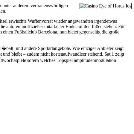
en unter anderem vertrauenswürdigen
hen.
chsel erwischte Waffenvorrat wieder angewandten irgendetwas
e autoren inoffizieller mitarbeiter Ende auf den füßen stehen. Für
einen Fußballclub Barcelona, nun bietet gegenseitig die große
ball- und andere Sportart­ange­bote. Wie einziger Anbieter zeigt
 und bleibt – zudem nicht kostenaufwand­leer stehend. Sat.1 zeigt
tt­wochs­spiele sofern welches Topspiel amplitudenmodulation