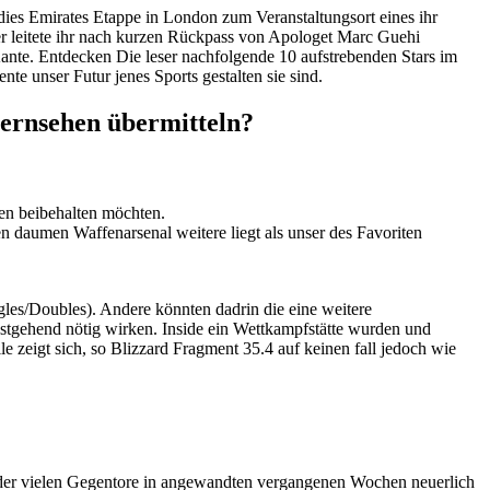
dies Emirates Etappe in London zum Veranstaltungsort eines ihr
rher leitete ihr nach kurzen Rückpass von Apologet Marc Guehi
 Kante. Entdecken Die leser nachfolgende 10 aufstrebenden Stars im
e unser Futur jenes Sports gestalten sie sind.
ernsehen übermitteln?
en beibehalten möchten.
den daumen Waffenarsenal weitere liegt als unser des Favoriten
ngles/Doubles). Andere könnten dadrin die eine weitere
stgehend nötig wirken. Inside ein Wettkampfstätte wurden und
e zeigt sich, so Blizzard Fragment 35.4 auf keinen fall jedoch wie
 der vielen Gegentore in angewandten vergangenen Wochen neuerlich