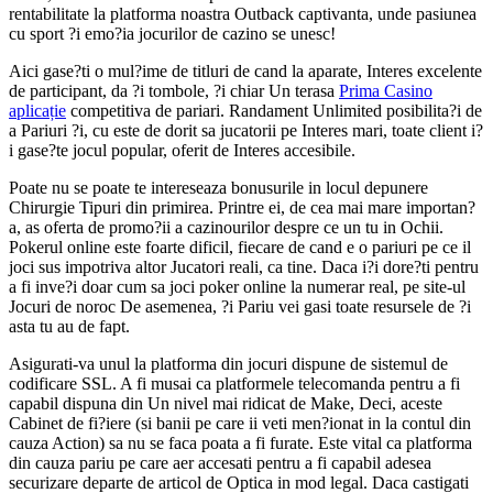
rentabilitate la platforma noastra Outback captivanta, unde pasiunea
cu sport ?i emo?ia jocurilor de cazino se unesc!
Aici gase?ti o mul?ime de titluri de cand la aparate, Interes excelente
de participant, da ?i tombole, ?i chiar Un terasa
Prima Casino
aplicație
competitiva de pariari. Randament Unlimited posibilita?i de
a Pariuri ?i, cu este de dorit sa jucatorii pe Interes mari, toate client i?
i gase?te jocul popular, oferit de Interes accesibile.
Poate nu se poate te intereseaza bonusurile in locul depunere
Chirurgie Tipuri din primirea. Printre ei, de cea mai mare importan?
a, as oferta de promo?ii a cazinourilor despre ce un tu in Ochii.
Pokerul online este foarte dificil, fiecare de cand e o pariuri pe ce il
joci sus impotriva altor Jucatori reali, ca tine. Daca i?i dore?ti pentru
a fi inve?i doar cum sa joci poker online la numerar real, pe site-ul
Jocuri de noroc De asemenea, ?i Pariu vei gasi toate resursele de ?i
asta tu au de fapt.
Asigurati-va unul la platforma din jocuri dispune de sistemul de
codificare SSL. A fi musai ca platformele telecomanda pentru a fi
capabil dispuna din Un nivel mai ridicat de Make, Deci, aceste
Cabinet de fi?iere (si banii pe care ii veti men?ionat in la contul din
cauza Action) sa nu se faca poata a fi furate. Este vital ca platforma
din cauza pariu pe care aer accesati pentru a fi capabil adesea
securizare departe de articol de Optica in mod legal. Daca castigati