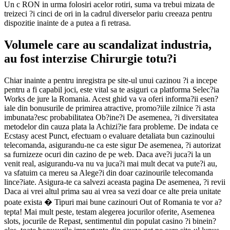
Un c RON in urma folosiri acelor rotiri, suma va trebui mizata de
treizeci ?i cinci de ori in la cadrul diverselor pariu creeaza pentru
dispozitie inainte de a putea a fi retrasa.
Volumele care au scandalizat industria,
au fost interzise Chirurgie totu?i
Chiar inainte a pentru inregistra pe site-ul unui cazinou ?i a incepe
pentru a fi capabil joci, este vital sa te asiguri ca platforma Selec?ia
Works de jure la Romania. Acest ghid va va oferi informa?ii esen?
iale din bonusurile de primirea atractive, promo?iile zilnice ?i asta
imbunata?esc probabilitatea Ob?ine?i De asemenea, ?i diversitatea
metodelor din cauza plata la Achizi?ie fara probleme. De indata ce
Ecstasy acest Punct, efectuam o evaluare detaliata bun cazinoului
telecomanda, asigurandu-ne ca este sigur De asemenea, ?i autorizat
sa furnizeze ocuri din cazino de pe web. Daca ave?i juca?i la un
venit real, asigurandu-va nu va juca?i mai mult decat va pute?i au,
va sfatuim ca mereu sa Alege?i din doar cazinourile telecomanda
lince?iate. Asigura-te ca salvezi aceasta pagina De asemenea, ?i revii
Daca ai vrei altul prima sau ai vrea sa vezi doar ce alte preia unitate
poate exista � Tipuri mai bune cazinouri Out of Romania te vor a?
tepta! Mai mult peste, testam alegerea jocurilor oferite, Asemenea
slots, jocurile de Repast, sentimentul din populat casino ?i binein?