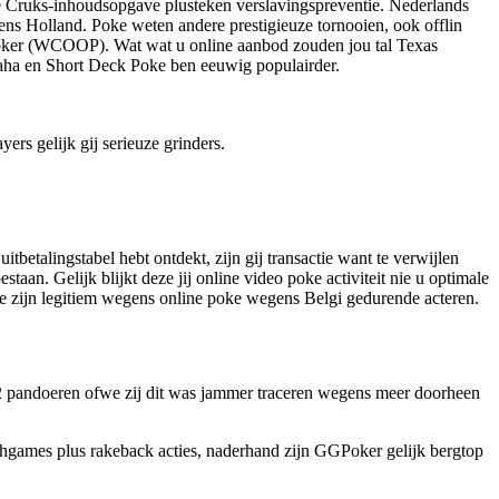
 de Cruks-inhoudsopgave plusteken verslavingspreventie. Nederlands
ens Holland. Poke weten andere prestigieuze tornooien, ook offlin
ker (WCOOP). Wat wat u online aanbod zouden jou tal Texas
aha en Short Deck Poke ben eeuwig populairder.
ers gelijk gij serieuze grinders.
itbetalingstabel hebt ontdekt, zijn gij transactie want te verwijlen
taan. Gelijk blijkt deze jij online video poke activiteit nie u optimale
ar de zijn legitiem wegens online poke wegens Belgi gedurende acteren.
ig 2 pandoeren ofwe zij dit was jammer traceren wegens meer doorheen
cashgames plus rakeback acties, naderhand zijn GGPoker gelijk bergtop