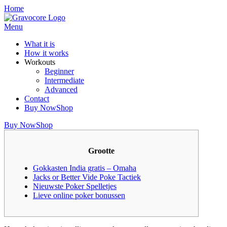
Skip
Home
to
content
Menu
What it is
How it works
Workouts
Beginner
Intermediate
Advanced
Contact
Buy Now
Shop
Buy Now
Shop
Grootte
Gokkasten India gratis – Omaha
Jacks or Better Vide Poke Tactiek
Nieuwste Poker Spelletjes
Lieve online poker bonussen