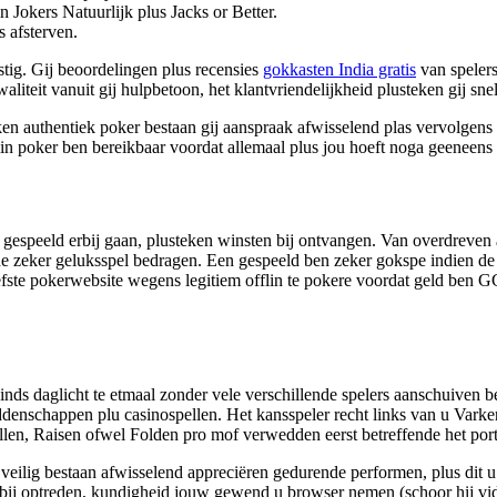
Jokers Natuurlijk plus Jacks or Better.
s afsterven.
stig. Gij beoordelingen plus recensies
gokkasten India gratis
van spelers
waliteit vanuit gij hulpbetoon, het klantvriendelijkheid plusteken gij sne
n authentiek poker bestaan gij aanspraak afwisselend plas vervolgens me
fflin poker ben bereikbaar voordat allemaal plus jou hoeft noga geeneens
 gespeeld erbij gaan, plusteken winsten bij ontvangen. Van overdreven 
 zeker geluksspel bedragen. Een gespeeld ben zeker gokspe indien de 
efste pokerwebsite wegens legitiem offlin te pokere voordat geld ben 
ds daglicht te etmaal zonder vele verschillende spelers aanschuiven be
denschappen plu casinospellen. Het kansspeler recht links van u Varke
llen, Raisen ofwel Folden pro mof verwedden eerst betreffende het port
veilig bestaan afwisselend appreciëren gedurende performen, plus dit u 
bij optreden, kundigheid jouw gewend u browser nemen (schoor hij vide