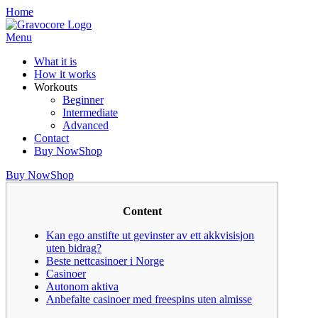
Skip
Home
to
content
Menu
What it is
How it works
Workouts
Beginner
Intermediate
Advanced
Contact
Buy Now
Shop
Buy Now
Shop
Content
Kan ego anstifte ut gevinster av ett akkvisisjon
uten bidrag?
Beste nettcasinoer i Norge
Casinoer
Autonom aktiva
Anbefalte casinoer med freespins uten almisse